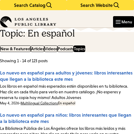
Search Catalog
Search Website
Skip
Skip
to
to
Enter
in
main
main
Menu
keywords
content
navigation
Topic: En español
New & Featured
Articles
Videos
Podcasts
Topics
Showing 1 - 14 of 123 posts
List
of
Lo nuevo en español para adultos y jóvenes: libros interesantes
que llegan a la biblioteca este mes
posts
Los libros en español más esperados están disponibles en tu biblioteca.
Haz clic en cada título para verlo en nuestro catálogo. ¡No esperes y
reserva tu copia hoy mismo! Adultos Jóvenes
Date:
May 4, 2026
Multilingual Collections
En español
Lo nuevo en español para niños: libros interesantes que llegan
a la biblioteca este mes
La Biblioteca Pública de Los Ángeles ofrece los libros más leídos y más