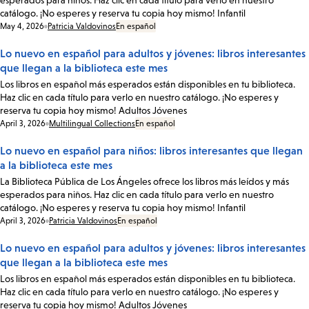
esperados para niños. Haz clic en cada título para verlo en nuestro
catálogo. ¡No esperes y reserva tu copia hoy mismo! Infantil
Date:
May 4, 2026
Patricia Valdovinos
En español
Lo nuevo en español para adultos y jóvenes: libros interesantes
que llegan a la biblioteca este mes
Los libros en español más esperados están disponibles en tu biblioteca.
Haz clic en cada título para verlo en nuestro catálogo. ¡No esperes y
reserva tu copia hoy mismo! Adultos Jóvenes
Date:
April 3, 2026
Multilingual Collections
En español
Lo nuevo en español para niños: libros interesantes que llegan
a la biblioteca este mes
La Biblioteca Pública de Los Ángeles ofrece los libros más leídos y más
esperados para niños. Haz clic en cada título para verlo en nuestro
catálogo. ¡No esperes y reserva tu copia hoy mismo! Infantil
Date:
April 3, 2026
Patricia Valdovinos
En español
Lo nuevo en español para adultos y jóvenes: libros interesantes
que llegan a la biblioteca este mes
Los libros en español más esperados están disponibles en tu biblioteca.
Haz clic en cada título para verlo en nuestro catálogo. ¡No esperes y
reserva tu copia hoy mismo! Adultos Jóvenes