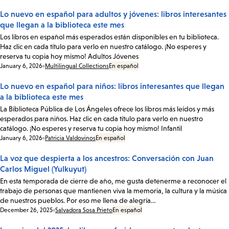
Lo nuevo en español para adultos y jóvenes: libros interesantes
que llegan a la biblioteca este mes
Los libros en español más esperados están disponibles en tu biblioteca.
Haz clic en cada título para verlo en nuestro catálogo. ¡No esperes y
reserva tu copia hoy mismo! Adultos Jóvenes
Date:
January 6, 2026
Multilingual Collections
En español
Lo nuevo en español para niños: libros interesantes que llegan
a la biblioteca este mes
La Biblioteca Pública de Los Ángeles ofrece los libros más leídos y más
esperados para niños. Haz clic en cada título para verlo en nuestro
catálogo. ¡No esperes y reserva tu copia hoy mismo! Infantil
Date:
January 6, 2026
Patricia Valdovinos
En español
La voz que despierta a los ancestros: Conversación con Juan
Carlos Miguel (Yulkuyut)
En esta temporada de cierre de año, me gusta detenerme a reconocer el
trabajo de personas que mantienen viva la memoria, la cultura y la música
de nuestros pueblos. Por eso me llena de alegría…
Date:
December 26, 2025
Salvadora Sosa Prieto
En español