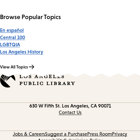
page
Browse Popular Topics
En español
Central 100
LGBTQIA
Los Angeles History
View All Topics
Contact
630 W Fifth St.
Los Angeles, CA 90071
information
Contact Us
Jobs & Careers
Suggest a Purchase
Press Room
Privacy