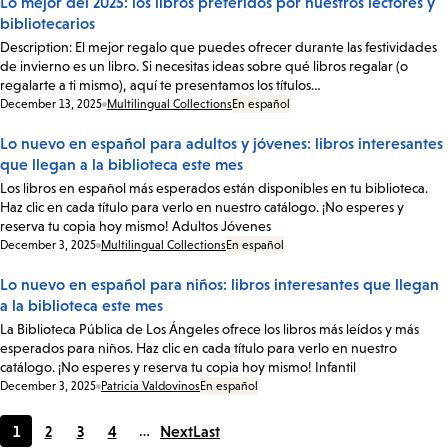
Lo mejor del 2025: los libros preferidos por nuestros lectores y
bibliotecarios
Description: El mejor regalo que puedes ofrecer durante las festividades
de invierno es un libro. Si necesitas ideas sobre qué libros regalar (o
regalarte a ti mismo), aquí te presentamos los títulos…
Date:
December 13, 2025
Multilingual Collections
En español
Lo nuevo en español para adultos y jóvenes: libros interesantes
que llegan a la biblioteca este mes
Los libros en español más esperados están disponibles en tu biblioteca.
Haz clic en cada título para verlo en nuestro catálogo. ¡No esperes y
reserva tu copia hoy mismo! Adultos Jóvenes
Date:
December 3, 2025
Multilingual Collections
En español
Lo nuevo en español para niños: libros interesantes que llegan
a la biblioteca este mes
La Biblioteca Pública de Los Ángeles ofrece los libros más leídos y más
esperados para niños. Haz clic en cada título para verlo en nuestro
catálogo. ¡No esperes y reserva tu copia hoy mismo! Infantil
Date:
December 3, 2025
Patricia Valdovinos
En español
1
2
3
4
…
Next
Last
Current
Page
Page
Page