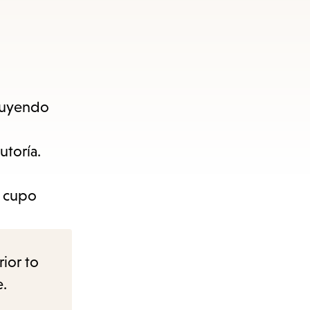
cluyendo
utoría.
y cupo
rior to
e.