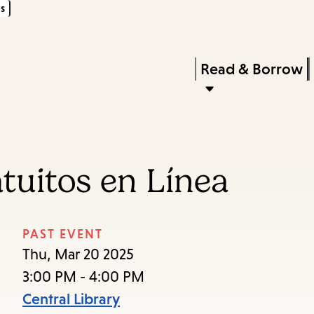
s
Skip
Skip
Enter
to
to
in
main
main
Press
Read & Borrow
keywords
content
navigation
Enter
to
activate
a
tuitos en Línea
submenu,
down
arrow
PAST EVENT
to
Thu, Mar 20 2025
access
3:00 PM - 4:00 PM
the
Central Library