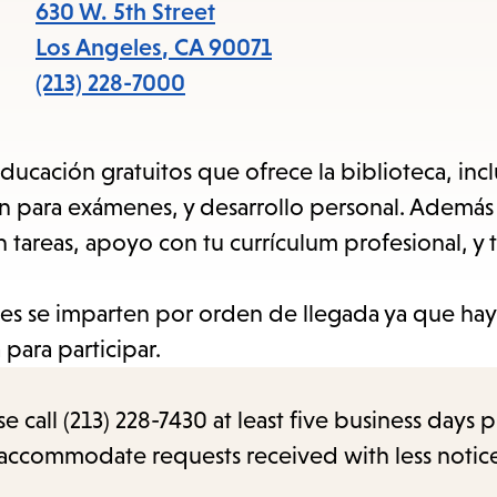
items
630 W. 5th Street
and
Los Angeles
,
CA
90071
Escape
(213) 228-7000
to
close
ducación gratuitos que ofrece la biblioteca, in
the
ón para exámenes, y desarrollo personal. Además
submenu.
areas, apoyo con tu currículum profesional, y t
lases se imparten por orden de llegada ya que ha
 para participar.
call (213) 228-7430 at least five business days p
o accommodate requests received with less notic