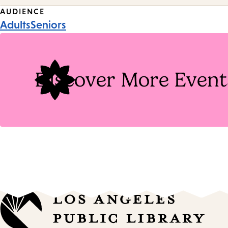
Event
AUDIENCE
Adults
Seniors
Tags
Discover More Event