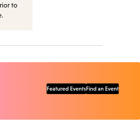
rior to
e.
Featured Events
Find an Event