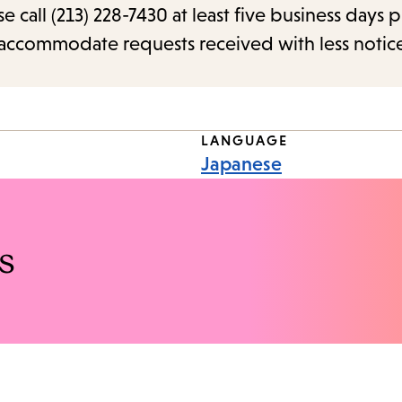
call (213) 228-7430 at least five business days p
o accommodate requests received with less notic
LANGUAGE
Japanese
s