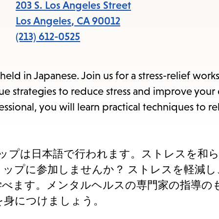
items
203 S. Los Angeles Street
and
Los Angeles
,
CA
90012
Escape
(213) 612-0525
to
close
eld in Japanese. Join us for a stress-relief wor
the
ue strategies to reduce stress and improve your 
submenu.
ssional, you will learn practical techniques to re
るこのワークショップは日本語で行われます。ストレスを
ップに参加しませんか？ ストレスを軽減し
学べます。メンタルヘルスの専⾨家の指導の
を⾝につけましょう。