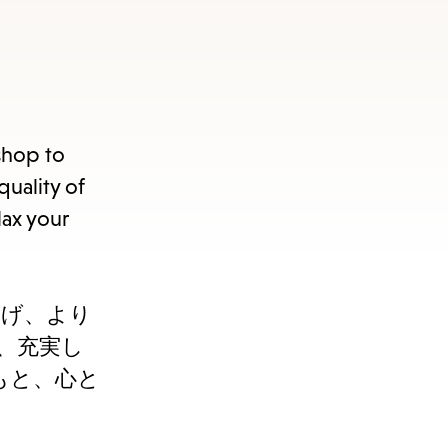
kshop to
quality of
lax your
和らげ、より
、充実し
もと、⼼と