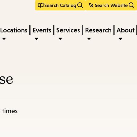
Search Catalog
Search Website
Locations
Events
Services
Research
About
se
3 times