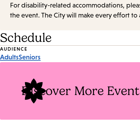
For disability-related accommodations, please 
the event. The City will make every effort t
Schedule
Event
AUDIENCE
Adults
Seniors
Tags
Discover More Event