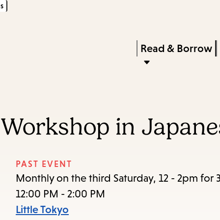
s
Skip
Skip
Enter
to
to
in
main
main
Press
Read & Borrow
keywords
content
navigation
Enter
to
activate
a
Workshop in Japane
submenu,
down
arrow
PAST EVENT
to
Monthly on the third Saturday, 12 - 2pm for 
access
12:00 PM - 2:00 PM
the
Little Tokyo