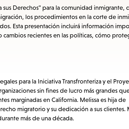
items
sus Derechos" para la comunidad inmigrante, 
and
igración, los procedimientos en la corte de inmi
Escape
idos. Esta presentación incluirá información imp
to
o cambios recientes en las políticas, cómo prote
close
the
submenu.
gales para la Iniciativa Transfronteriza y el Proy
ganizaciones sin fines de lucro más grandes qu
es marginadas en California. Melissa es hija de
recho migratorio y su dedicación a sus clientes. 
durante más de una década.