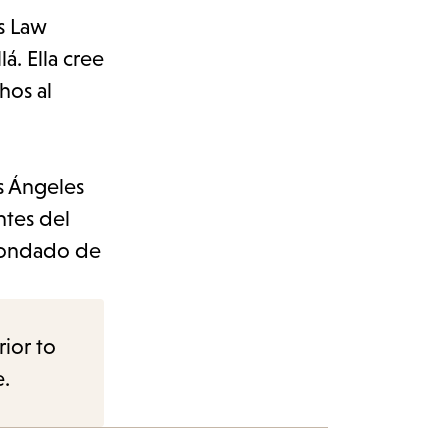
s Law
á. Ella cree
hos al
s Ángeles
ntes del
 condado de
rior to
e.