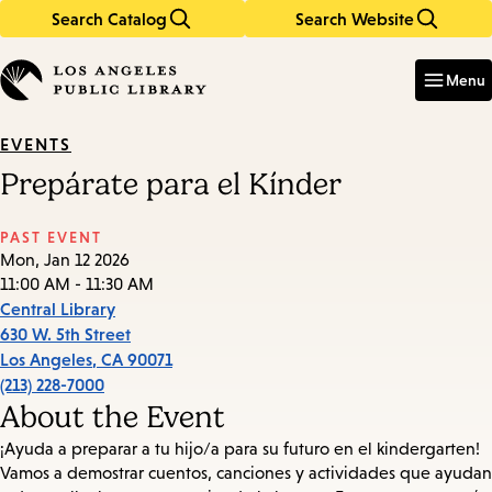
Search Catalog
Search Website
Skip
Skip
to
to
Enter
in
main
main
Menu
keywords
content
navigation
EVENTS
Prepárate para el Kínder
PAST EVENT
Mon, Jan 12 2026
11:00 AM - 11:30 AM
Central Library
630 W. 5th Street
Los Angeles
,
CA
90071
(213) 228-7000
About the Event
¡Ayuda a preparar a tu hijo/a para su futuro en el kindergarten!
Vamos a demostrar cuentos, canciones y actividades que ayudan