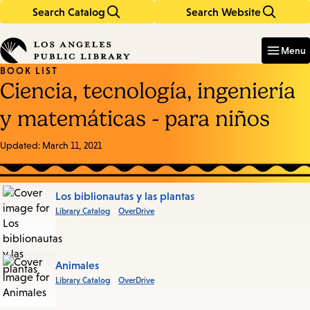
Search Catalog
Search Website
Skip
Skip
to
to
Enter
in
main
main
Menu
keywords
content
navigation
BOOK LIST
Ciencia, tecnología, ingeniería
y matemáticas - para niños
Updated:
March 11, 2021
Books
Los biblionautas y las plantas
Library Catalog
OverDrive
in
this
List
Animales
Library Catalog
OverDrive