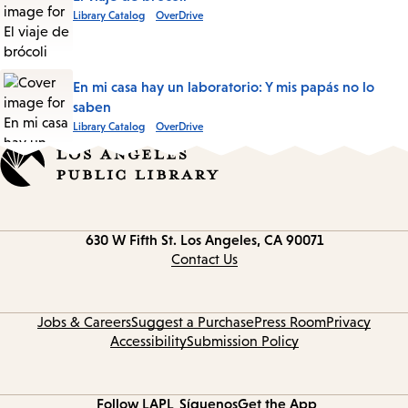
Library Catalog
OverDrive
En mi casa hay un laboratorio: Y mis papás no lo
saben
Library Catalog
OverDrive
Contact
630 W Fifth St.
Los Angeles, CA 90071
information
Contact Us
Jobs & Careers
Suggest a Purchase
Press Room
Privacy
Accessibility
Submission Policy
Follow LAPL
Síguenos
Get the App