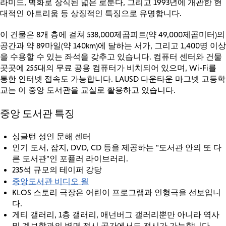
라미드, 벽화로 장식된 넓은 로툰다, 그리고 1993년에 개관한 현
대적인 아트리움 등 상징적인 특징으로 유명합니다.
이 건물은 8개 층에 걸쳐 538,000제곱피트(약 49,000제곱미터)의
공간과 약 89마일(약 140km)에 달하는 서가, 그리고 1,400명 이상
을 수용할 수 있는 좌석을 갖추고 있습니다. 컴퓨터 센터와 건물
곳곳에 255대의 무료 공용 컴퓨터가 비치되어 있으며, Wi-Fi를
통한 인터넷 접속도 가능합니다. LAUSD 다운타운 마그넷 고등학
교는 이 중앙 도서관을 교실로 활용하고 있습니다.
중앙 도서관 특징
싱글턴 성인 문해 센터
인기 도서, 잡지, DVD, CD 등을 제공하는 "도서관 안의 또 다
른 도서관"인 포퓰러 라이브러리.
235석 규모의 테이퍼 강당
중앙도서관 비디오 월
KLOS 스토리 극장은 어린이 프로그램과 인형극을 선보입니
다.
게티 갤러리, 1층 갤러리, 애넌버그 갤러리뿐만 아니라 역사
및 계보학과의 벽면 전시 공간에서도 전시가 가능합니다.