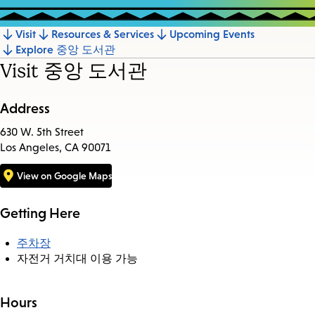
Visit
Resources & Services
Upcoming Events
Jump
Explore 중앙 도서관
to
Visit 중앙 도서관
section
Address
630 W. 5th Street
Los Angeles, CA 90071
View on Google Maps
Getting Here
주차장
자전거 거치대 이용 가능
Hours