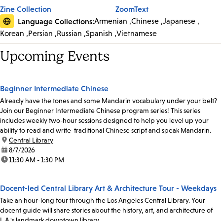
Zine Collection
ZoomText
Language Collections:
Armenian
Chinese
Japanese
Korean
Persian
Russian
Spanish
Vietnamese
Upcoming Events
Beginner Intermediate Chinese
Already have the tones and some Mandarin vocabulary under your belt?
Join our Beginner Intermediate Chinese program series! This series
includes weekly two-hour sessions designed to help you level up your
ability to read and write traditional Chinese script and speak Mandarin.
location:
Central Library
date:
8/7/2026
time:
11:30 AM - 1:30 PM
Docent-led Central Library Art & Architecture Tour - Weekdays
Take an hour-long tour through the Los Angeles Central Library. Your
docent guide will share stories about the history, art, and architecture of
L.A.'s landmark downtown library.