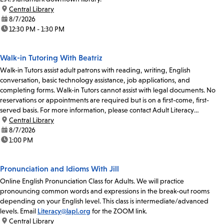
location:
Central Library
date:
8/7/2026
time:
12:30 PM - 1:30 PM
Walk-in Tutoring With Beatriz
Walk-in Tutors assist adult patrons with reading, writing, English
conversation, basic technology assistance, job applications, and
completing forms. Walk-in Tutors cannot assist with legal documents. No
reservations or appointments are required but is on a first-come, first-
served basis. For more information, please contact Adult Literacy
Coordinator Claudia Flores at 213-228-7037...
location:
Central Library
date:
8/7/2026
time:
1:00 PM
Pronunciation and Idioms With Jill
Online English Pronunciation Class for Adults. We will practice
pronouncing common words and expressions in the break-out rooms
depending on your English level. This class is intermediate/advanced
levels. Email
Literacy@lapl.org
for the ZOOM link.
location:
Central Library