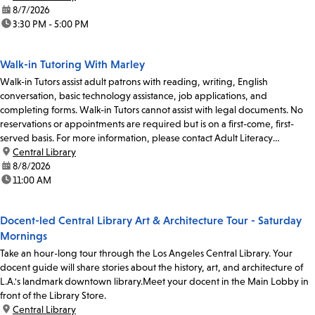
date:
8/7/2026
time:
3:30 PM - 5:00 PM
Walk-in Tutoring With Marley
Walk-in Tutors assist adult patrons with reading, writing, English
conversation, basic technology assistance, job applications, and
completing forms. Walk-in Tutors cannot assist with legal documents. No
reservations or appointments are required but is on a first-come, first-
served basis. For more information, please contact Adult Literacy
Coordinator Claudia Flores at 213-228-7037...
location:
Central Library
date:
8/8/2026
time:
11:00 AM
Docent-led Central Library Art & Architecture Tour - Saturday
Mornings
Take an hour-long tour through the Los Angeles Central Library. Your
docent guide will share stories about the history, art, and architecture of
L.A.'s landmark downtown library.Meet your docent in the Main Lobby in
front of the Library Store.
location:
Central Library