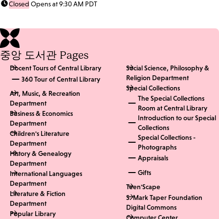
Closed
Opens at 9:30 AM PDT
중앙 도서관 Pages
Docent Tours of Central Library
Social Science, Philosophy &
Religion Department
360 Tour of Central Library
Special Collections
Art, Music, & Recreation
The Special Collections
Department
Room at Central Library
Business & Economics
Introduction to our Special
Department
Collections
Children's Literature
Special Collections -
Department
Photographs
History & Genealogy
Appraisals
Department
Gifts
International Languages
Department
Teen'Scape
Literature & Fiction
S. Mark Taper Foundation
Department
Digital Commons
Popular Library
Computer Center