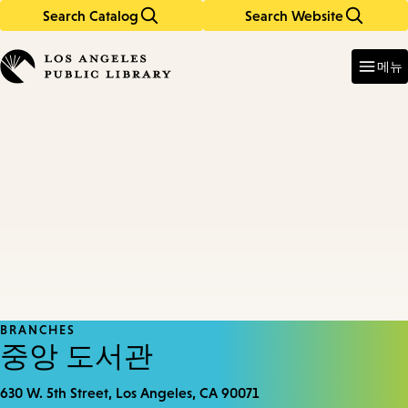
Search Catalog
Search Website
Skip
Skip
to
to
Enter
in
main
main
메뉴
keywords
content
navigation
BRANCHES
중앙 도서관
630 W. 5th Street, Los Angeles, CA 90071