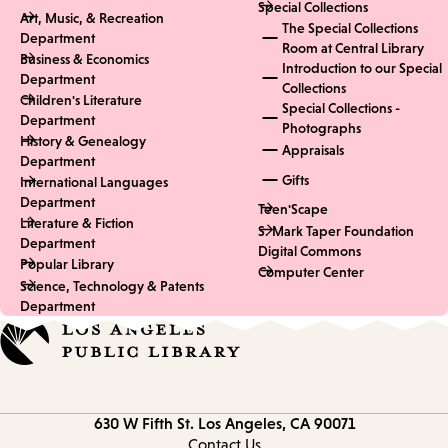
Special Collections
Art, Music, & Recreation
The Special Collections
Department
Room at Central Library
Business & Economics
Introduction to our Special
Department
Collections
Children's Literature
Special Collections -
Department
Photographs
History & Genealogy
Appraisals
Department
Gifts
International Languages
Department
Teen'Scape
Literature & Fiction
S. Mark Taper Foundation
Department
Digital Commons
Popular Library
Computer Center
Science, Technology & Patents
Department
Contact
630 W Fifth St.
Los Angeles, CA 90071
information
Contact Us