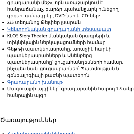
գրադարանի մեջ», որն առաջարկում է
հանրաճանաչ, բարձր պահանջարկ ունեցող
գրքեր, ամսագրեր, DVD-ներ և CD-ներ։
235 տեղանոց Թեյփեր լսարան
Կենտրոնական գրադարանի տեսապատ
KLOS Story Theater մանկական ծրագրերի և
տիկնիկային ներկայացումների համար
Գեթթի պատկերասրահը, առաջին հարկի
պատկերասրահները և Անենբերգ
պատկերասրահը՝ ցուցահանդեսների համար,
ինչպես նաև ցուցասրահներ՝ Պատմության և
գենեալոգիայի բաժնի պատերին
Գրադարանի խանութ
Մագուայրի այգիներ՝ գրադարանին հարող 1.5 ակր
հանրային այգի
Ծառայություններ
Համակարգչային կենտրոն