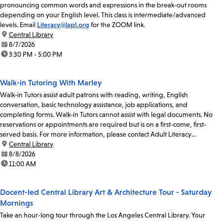
pronouncing common words and expressions in the break-out rooms
depending on your English level. This class is intermediate/advanced
levels. Email
Literacy@lapl.org
for the ZOOM link.
location:
Central Library
date:
8/7/2026
time:
3:30 PM - 5:00 PM
Walk-in Tutoring With Marley
Walk-in Tutors assist adult patrons with reading, writing, English
conversation, basic technology assistance, job applications, and
completing forms. Walk-in Tutors cannot assist with legal documents. No
reservations or appointments are required but is on a first-come, first-
served basis. For more information, please contact Adult Literacy
Coordinator Claudia Flores at 213-228-7037...
location:
Central Library
date:
8/8/2026
time:
11:00 AM
Docent-led Central Library Art & Architecture Tour - Saturday
Mornings
Take an hour-long tour through the Los Angeles Central Library. Your