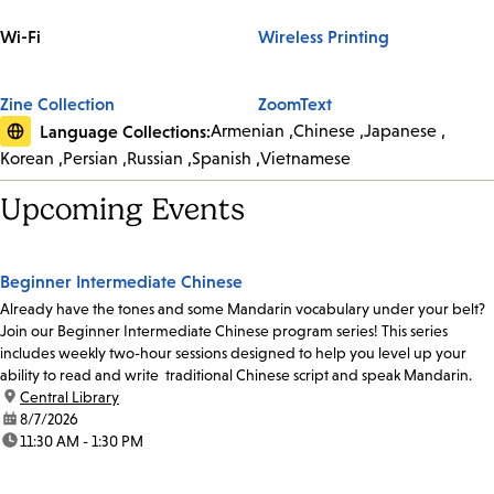
Wi-Fi
Wireless Printing
Zine Collection
ZoomText
Language Collections:
Armenian
Chinese
Japanese
Korean
Persian
Russian
Spanish
Vietnamese
Upcoming Events
Beginner Intermediate Chinese
Already have the tones and some Mandarin vocabulary under your belt?
Join our Beginner Intermediate Chinese program series! This series
includes weekly two-hour sessions designed to help you level up your
ability to read and write traditional Chinese script and speak Mandarin.
location:
Central Library
date:
8/7/2026
time:
11:30 AM - 1:30 PM