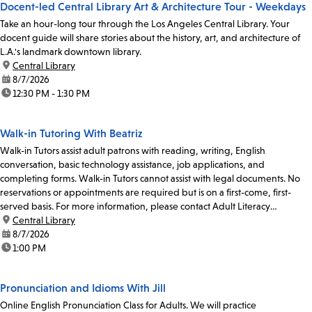
Docent-led Central Library Art & Architecture Tour - Weekdays
Take an hour-long tour through the Los Angeles Central Library. Your
docent guide will share stories about the history, art, and architecture of
L.A.'s landmark downtown library.
location:
Central Library
date:
8/7/2026
time:
12:30 PM - 1:30 PM
Walk-in Tutoring With Beatriz
Walk-in Tutors assist adult patrons with reading, writing, English
conversation, basic technology assistance, job applications, and
completing forms. Walk-in Tutors cannot assist with legal documents. No
reservations or appointments are required but is on a first-come, first-
served basis. For more information, please contact Adult Literacy
Coordinator Claudia Flores at 213-228-7037...
location:
Central Library
date:
8/7/2026
time:
1:00 PM
Pronunciation and Idioms With Jill
Online English Pronunciation Class for Adults. We will practice