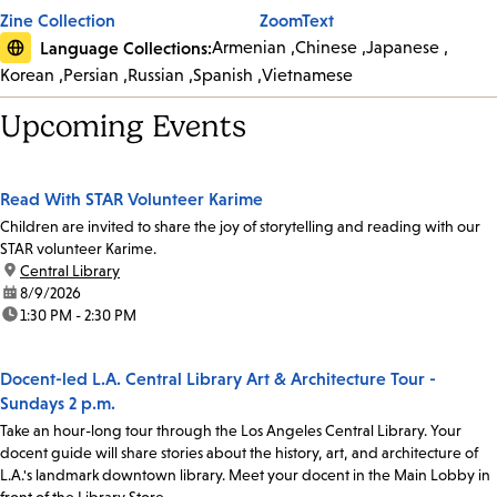
Zine Collection
ZoomText
Language Collections:
Armenian
Chinese
Japanese
Korean
Persian
Russian
Spanish
Vietnamese
Upcoming Events
Read With STAR Volunteer Karime
Children are invited to share the joy of storytelling and reading with our
STAR volunteer Karime.
location:
Central Library
date:
8/9/2026
time:
1:30 PM - 2:30 PM
Docent-led L.A. Central Library Art & Architecture Tour -
Sundays 2 p.m.
Take an hour-long tour through the Los Angeles Central Library. Your
docent guide will share stories about the history, art, and architecture of
L.A.'s landmark downtown library. Meet your docent in the Main Lobby in
front of the Library Store.