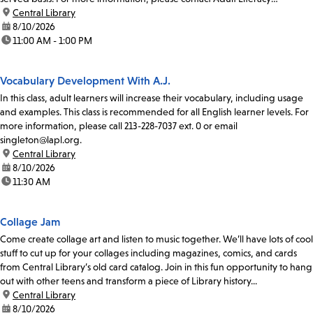
Coordinator Claudia Flores at...
location:
Central Library
date:
8/10/2026
time:
11:00 AM - 1:00 PM
Vocabulary Development With A.J.
In this class, adult learners will increase their vocabulary, including usage
and examples. This class is recommended for all English learner levels. For
more information, please call 213-228-7037 ext. 0 or email
singleton@lapl.org.
location:
Central Library
date:
8/10/2026
time:
11:30 AM
Collage Jam
Come create collage art and listen to music together. We’ll have lots of cool
stuff to cut up for your collages including magazines, comics, and cards
from Central Library’s old card catalog. Join in this fun opportunity to hang
out with other teens and transform a piece of Library history...
location:
Central Library
date:
8/10/2026