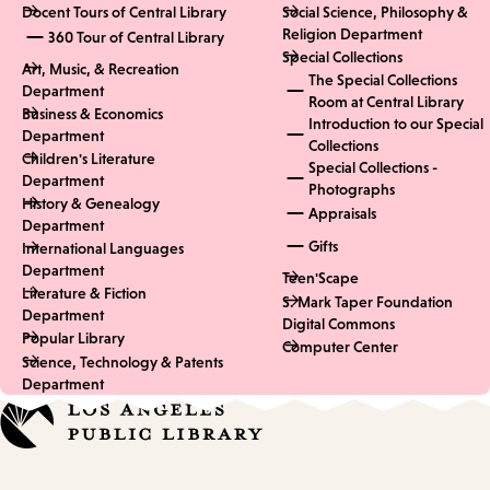
Docent Tours of Central Library
Social Science, Philosophy &
Religion Department
360 Tour of Central Library
Special Collections
Art, Music, & Recreation
The Special Collections
Department
Room at Central Library
Business & Economics
Introduction to our Special
Department
Collections
Children's Literature
Special Collections -
Department
Photographs
History & Genealogy
Appraisals
Department
Gifts
International Languages
Department
Teen'Scape
Literature & Fiction
S. Mark Taper Foundation
Department
Digital Commons
Popular Library
Computer Center
Science, Technology & Patents
Department