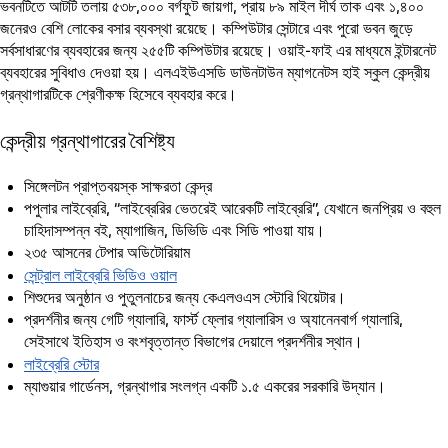
ভবনটিতে আটটি তলায় ৫৩৮,০০০ বর্গফুট জায়গা, প্রায় ৮৯ মাইল দীর্ঘ তাক এবং ১,৪০০
জনেরও বেশি লোকের বসার ব্যবস্থা রয়েছে। কম্পিউটার সেন্টারে এবং পুরো ভবন জুড়ে
সর্বসাধারণের ব্যবহারের জন্য ২৫৫টি কম্পিউটার রয়েছে। ওয়াই-ফাই এর মাধ্যমে ইন্টারনেট
ব্যবহারের সুবিধাও দেওয়া হয়। এলএইউএসডি ডাউনটাউন ম্যাগনেটস হাই স্কুল কেন্দ্রীয়
গ্রন্থাগারটিকে শ্রেণীকক্ষ হিসেবে ব্যবহার করে।
কেন্দ্রীয় গ্রন্থাগারের বৈশিষ্ট্য
সিঙ্গেলটন প্রাপ্তবয়স্ক সাক্ষরতা কেন্দ্র
পপুলার লাইব্রেরি, “লাইব্রেরির ভেতরেই আরেকটি লাইব্রেরি”, যেখানে জনপ্রিয় ও বহুল
চাহিদাসম্পন্ন বই, ম্যাগাজিন, ডিভিডি এবং সিডি পাওয়া যায়।
২৩৫ আসনের টেপার অডিটোরিয়াম
সেন্ট্রাল লাইব্রেরি ভিডিও ওয়াল
শিশুদের অনুষ্ঠান ও পুতুলনাচের জন্য কেএলওএস স্টোরি থিয়েটার।
প্রদর্শনীর জন্য গেটি গ্যালারি, ফার্স্ট ফ্লোর গ্যালারিস ও অ্যানেনবার্গ গ্যালারি,
সেইসাথে ইতিহাস ও বংশবৃত্তান্ত বিভাগের দেয়ালে প্রদর্শনীর স্থান।
লাইব্রেরি স্টোর
ম্যাগুয়ার গার্ডেনস, গ্রন্থাগার সংলগ্ন একটি ১.৫ একরের সরকারি উদ্যান।