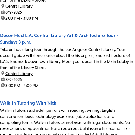
location:
Central Library
date:
8/9/2026
time:
2:00 PM - 3:00 PM
Docent-led L.A. Central Library Art & Architecture Tour -
Sundays 3 p.m.
Take an hour-long tour through the Los Angeles Central Library. Your
docent guide will share stories about the history, art, and architecture of
L.A.'s landmark downtown library. Meet your docent in the Main Lobby in
front of the Library Store.
location:
Central Library
date:
8/9/2026
time:
3:00 PM - 4:00 PM
Walk-in Tutoring With Nick
Walk-in Tutors assist adult patrons with reading, writing, English
conversation, basic technology assistance, job applications, and
completing forms. Walk-in Tutors cannot assist with legal documents. No
reservations or appointments are required, but it is on a first-come, first-
served basis. For more information, please contact Adult Literacy