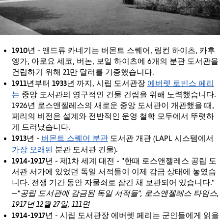
1910년
- 앤드류 카네기는 버몬트 스퀘어, 링컨 하이츠, 카후
엥가, 아로요 세코, 버논, 보일 하이츠에 6개의 분관 도서관을
건립하기 위해 21만 달러를 기증했습니다.
1911년부터 1933년
에버렛 로빈스 페리
까지, 시립 도서관장
는
중앙 도서관의 영구적인 건물 건립을 위해 노력했습니다.
1926년 로스앤젤레스의 새로운 중앙 도서관이 개관했을 때,
페리의 비전은 설계와 전반적인 운영 철학 모두에서 뚜렷하
게 드러났습니다.
1913년
버몬트 스퀘어 분관
-
도서관 개관 (LAPL 시스템에서
가장 오래된
분관 도서관 건물).
1914-1917년
- 제1차 세계 대전 - "한때 로스앤젤레스 공립 도
서관 서가에 있었던 독일 서적들이 이제 감금 상태에 놓였습
니다. 전쟁 기간 동안 자물쇠로 잠긴 채 보관되어 있습니다."
—"공립 도서관에 감금된 독일 서적들", 로스앤젤레스 타임스,
1917년 12월 27일, 111면
1914-1917년
- 시립 도서관장 에버렛 페리는 군인들에게 읽을