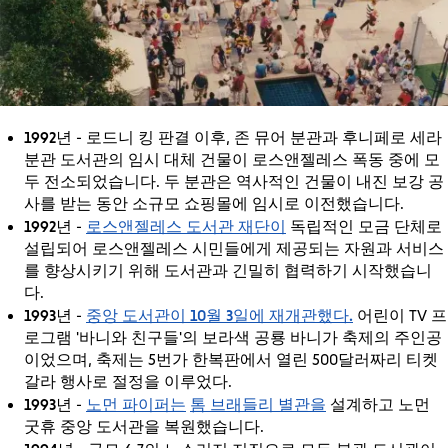
1992년
- 로드니 킹 판결 이후, 존 뮤어 분관과 후니페로 세라
분관 도서관의 임시 대체 건물이 로스앤젤레스 폭동 중에 모
두 전소되었습니다. 두 분관은 역사적인 건물이 내진 보강 공
사를 받는 동안 소규모 쇼핑몰에 임시로 이전했습니다.
1992년
로스앤젤레스 도서관 재단이
-
독립적인 모금 단체로
설립되어 로스앤젤레스 시민들에게 제공되는 자원과 서비스
를 향상시키기 위해 도서관과 긴밀히 협력하기 시작했습니
다.
1993년
중앙 도서관이 10월 3일에 재개관했다.
-
어린이 TV 프
로그램 '바니와 친구들'의 보라색 공룡 바니가 축제의 주인공
이었으며, 축제는 5번가 한복판에서 열린 500달러짜리 티켓
갈라 행사로 절정을 이루었다.
1993년
노먼 파이퍼는
톰 브래들리 별관을
-
설계하고 노먼
굿휴 중앙 도서관을 복원했습니다.