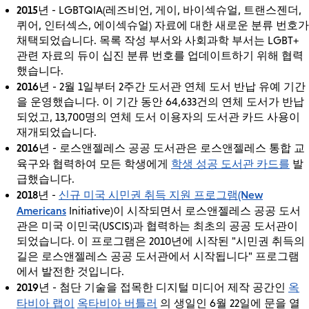
2015년
- LGBTQIA(레즈비언, 게이, 바이섹슈얼, 트랜스젠더,
퀴어, 인터섹스, 에이섹슈얼) 자료에 대한 새로운 분류 번호가
채택되었습니다. 목록 작성 부서와 사회과학 부서는 LGBT+
관련 자료의 듀이 십진 분류 번호를 업데이트하기 위해 협력
했습니다.
2016년
- 2월 1일부터 2주간 도서관 연체 도서 반납 유예 기간
을 운영했습니다. 이 기간 동안 64,633건의 연체 도서가 반납
되었고, 13,700명의 연체 도서 이용자의 도서관 카드 사용이
재개되었습니다.
2016년
- 로스앤젤레스 공공 도서관은 로스앤젤레스 통합 교
학생 성공 도서관 카드를
육구와 협력하여 모든 학생에게
발
급했습니다.
2018년
신규 미국 시민권 취득 지원 프로그램(New
-
Americans
Initiative)이 시작되면서 로스앤젤레스 공공 도서
관은 미국 이민국(USCIS)과 협력하는 최초의 공공 도서관이
되었습니다. 이 프로그램은 2010년에 시작된 "시민권 취득의
길은 로스앤젤레스 공공 도서관에서 시작됩니다" 프로그램
에서 발전한 것입니다.
2019년
옥
- 첨단 기술을 접목한 디지털 미디어 제작 공간인
타비아 랩이
옥타비아 버틀러
의 생일인 6월 22일에 문을 열