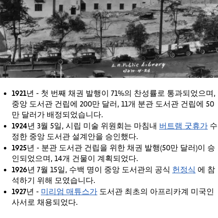
1921년
- 첫 번째 채권 발행이 71%의 찬성률로 통과되었으며,
중앙 도서관 건립에 200만 달러, 11개 분관 도서관 건립에 50
만 달러가 배정되었습니다.
1924년
버트램 굿휴가
3월 5일, 시립 미술 위원회는 마침내
수
정한 중앙 도서관 설계안을 승인했다.
1925년
- 분관 도서관 건립을 위한 채권 발행(50만 달러)이 승
인되었으며, 14개 건물이 계획되었다.
1926년
헌정식
7월 15일, 수백 명이 중앙 도서관의 공식
에 참
석하기 위해 모였습니다.
1927년
미리엄 매튜스가
-
도서관 최초의 아프리카계 미국인
사서로 채용되었다.