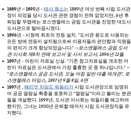
1889년 ~ 1895년
테사 켈소는
-
1889년 여섯 번째 시립 도서관
장이 되었을 당시 도서관 관련 경험이 전혀 없었지만, 6년 후
퇴임할 무렵에는 로스앤젤레스 공립 도서관을 진정한 대도시
도서관으로 탈바꿈시켰다.
1896년
- 시청에 최초의 전등 설치. "도서관 용도로 사용되는
모든 방에 전등이 설치됨으로써 이용자들의 편안함과 직원들
의 편의가 크게 향상되었습니다."
—로스앤젤레스 공립 도서
관 이사회 제8차 연례 보고서 및 사서 보고서, 1896년 12월
1897년
- 어린이 자료실 신설. "기존 참고자료실을 개조한 어
린이 자료실은 도서관에서 가장 훌륭한 곳 중 하나입니다."
—
"로스앤젤레스 공공 도서관, 오늘 아침 일반 대출 재개관", 로
스앤젤레스 타임스, 1897년 9월 8일, 6면
1897년
해리엇 차일드 워들리가
,
시립 도서관장으로 임명되
어 공공 열람실 확충을 옹호하고 "열람실"이라고 불리는 분관
들을 개설했다. 1899년, 도서관 이사회는 워들리를 해고하려
했지만, 그녀는 1900년 은퇴할 때까지 시립 도서관장직을 유
지했다.