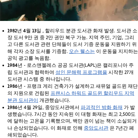
1982년 4월 13일
, 할리우드 분관 도서관 화재 발생. 도서관 소
장 도서 9만 권 중 2만 권만 복구 가능. 지역 주민, 기업, 그리
고 다른 도서관 관련 단체들이 도서 기증 운동을 지원하기 위
오슨 웰스는
해 각자 소장 도서를 기증함.
이 운동을 지지하는
공익 광고를 녹음함.
1984년
- 로스앤젤레스 공공 도서관(LAPL)은 캘리포니아 주
성인 문해력 프로그램을
립 도서관과 협력하여
시작한 27개
도서관 시스템 중 하나입니다.
1986년
- 프랭크 게리 건축가가 설계하고 새뮤얼 골드윈 재단
프랜시스 하워드 골드윈 할리우드 지역
의 지원으로 건립된
분관 도서관이
개관했습니다.
1986년
파괴적인 방화 화재
4월 29일, 중앙도서관에서
가 발
생했습니다. 7시간 동안 지속된 이 대형 화재는 최고 2,500도
에 달하는 고온을 기록했으며, 백만 권이 넘는 책이 소실되거
중앙도서관
나 손상되었습니다. 이 화재로 인해
은 7년간 폐
쇄되었습니다.