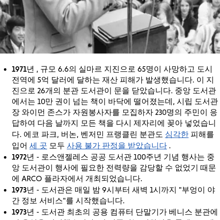
1971년
, 규모 6.6의 실마르 지진으로 65명이 사망하고 도시
전역에 5억 달러에 달하는 재산 피해가 발생했습니다. 이 지
진으로 26개의 분관 도서관이 문을 닫았습니다. 중앙 도서관
에서는 10만 권이 넘는 책이 바닥에 떨어졌는데, 시립 도서관
장 와이먼 존스가 자원봉사자를 모집하자 230명의 주민이 응
답하여 다음 날까지 모든 책을 다시 제자리에 꽂아 넣었습니
심각한
다. 에코 파크, 버논, 벤저민 프랭클린 분관도
피해를
세 곳
사용 불가 판정을 받았습니다
입어
모두
.
1972년
- 로스앤젤레스 공공 도서관 100주년 기념 행사는 중
앙 도서관이 행사에 필요한 전력량을 감당할 수 없었기 때문
에 ARCO 플라자에서 개최되었습니다.
1973년
- 도서관은 매일 밤 9시부터 새벽 1시까지 "부엉이 야
간 정보 서비스"를 시작했습니다.
1973년
- 도서관 최초의 공용 컴퓨터 단말기가 베니스 분관에