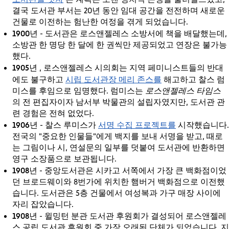
결국 도서관 부서는 20년 동안 임대 공간을 전전하며 새로운
건물로 이전하는 험난한 여정을 겪게 되었습니다.
1900년
- 도서관은 로스앤젤레스 소방서에 책을 배달했는데,
소방관 한 명당 한 달에 한 권씩만 제공되었고 연장은 불가능
했다.
1905년
, 로스앤젤레스 시의회는 지역 페미니스트들의 반대
시립 도서관장 메리 존스를
에도 불구하고
해고하고 찰스 럼
미스를 후임으로 임명했다. 럼미스는
로스앤젤레스 타임스
의 전 편집자이자 남서부 박물관의 설립자였지만, 도서관 관
련 경험은 전혀 없었다.
1906년
서명 수집 프로젝트를
- 찰스 루미스가
시작했습니다.
전국의 "중요한 인물들"에게 백지를 보내 서명을 받고, 때로
는 그림이나 시, 연설문의 일부를 덧붙여 도서관에 반환하면
영구 소장품으로 보관됩니다.
1908년
- 중앙도서관은 시카고 서쪽에서 가장 큰 백화점이었
던 브로드웨이와 8번가에 위치한 햄버거 백화점으로 이전했
습니다. 도서관은 5층 건물에서 여성복과 가구 매장 사이에
자리 잡았습니다.
1908년
- 윌밍턴 분관 도서관 후원회가 결성되어 로스앤젤레
스 공립 도서관 후원회 중 가장 오래된 단체가 되었습니다. 지