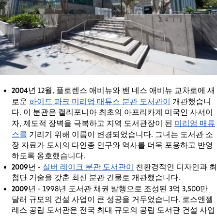
2004년
12월, 플로렌스 애비뉴와 밴 네스 애비뉴 교차로에 새
하이드 파크 미리엄 매튜스 분관 도서관이
로운
개관했습니
다. 이 분관은 캘리포니아 최초의 아프리카계 미국인 사서이
미리엄 매튜
자, 제도적 장벽을 극복하고 지역 도서관장이 된
스를
기리기 위해 이름이 변경되었습니다. 그녀는 도서관 소
장 자료가 도시의 다인종 인구와 역사를 더욱 포용하고 반영
하도록 옹호했습니다.
2009년
실버 레이크 분관 도서관이
-
친환경적인 디자인과 최
첨단 기술을 갖춘 최신 분관 건물로 개관했습니다.
2009년
- 1998년 도서관 채권 발행으로 조성된 3억 3,500만
달러 규모의 건설 사업이 큰 성공을 거두었습니다. 로스앤젤
레스 공립 도서관은 전국 최대 규모의 공립 도서관 건설 사업