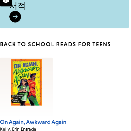
서적
BACK TO SCHOOL READS FOR TEENS
Books
in
this
List
On Again, Awkward Again
Kelly, Erin Entrada