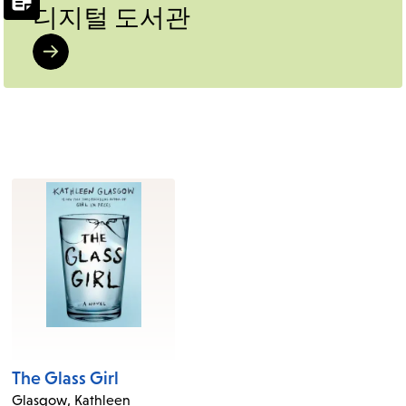
디지털 도서관
The Glass Girl
Glasgow, Kathleen