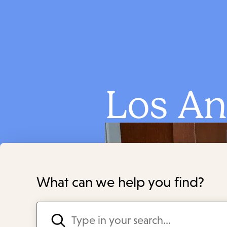
Los An
What can we help you find?
Enter
in