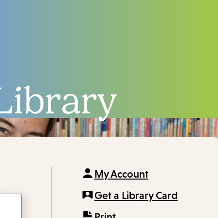
Library
My Account
Get a Library Card
Print