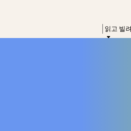
Skip
Skip
Enter
to
to
in
main
main
Press
읽고 빌
keywords
content
navigation
Enter
to
activate
a
submenu,
down
arrow
to
access
the