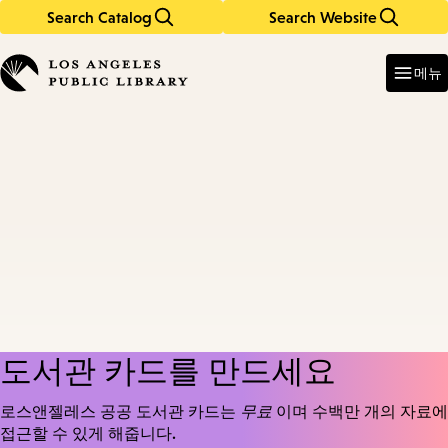
Search Catalog
Search Website
Skip
Skip
to
to
Enter
in
main
main
메뉴
keywords
content
navigation
도서관 카드를 만드세요
로스앤젤레스 공공 도서관 카드는
무료
이며 수백만 개의 자료에
접근할 수 있게 해줍니다.