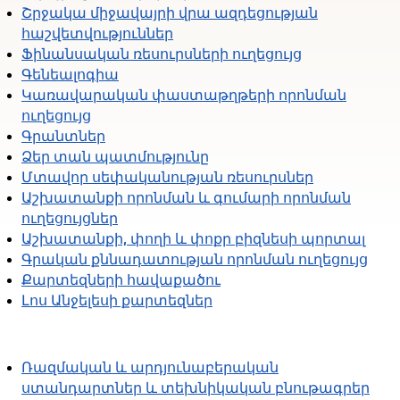
Շրջակա միջավայրի վրա ազդեցության
հաշվետվություններ
Ֆինանսական ռեսուրսների ուղեցույց
Գենեալոգիա
Կառավարական փաստաթղթերի որոնման
ուղեցույց
Գրանտներ
Ձեր տան պատմությունը
Մտավոր սեփականության ռեսուրսներ
Աշխատանքի որոնման և գումարի որոնման
ուղեցույցներ
Աշխատանքի, փողի և փոքր բիզնեսի պորտալ
Գրական քննադատության որոնման ուղեցույց
Քարտեզների հավաքածու
Լոս Անջելեսի քարտեզներ
Ռազմական և արդյունաբերական
ստանդարտներ և տեխնիկական բնութագրեր