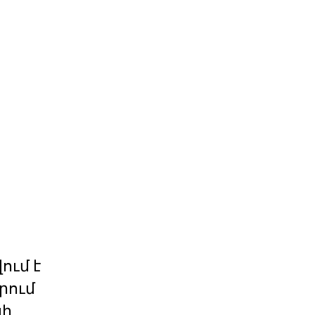
ում է
րում
յի