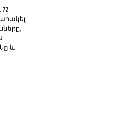
72
իարակել
նները,
ս
նը և