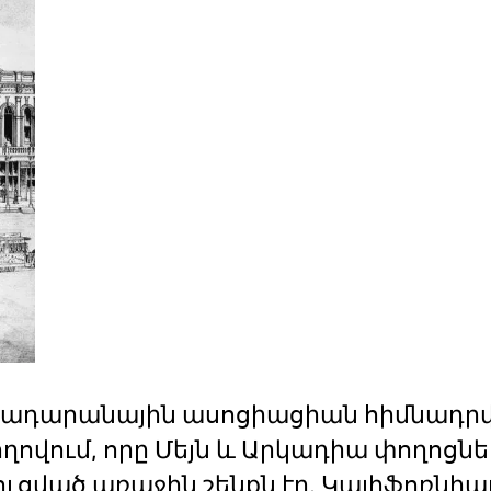
ի գրադարանային ասոցիացիան հիմնադրվ
ղովում, որը Մեյն և Արկադիա փողոցնե
ված առաջին շենքն էր, Կալիֆոռնիա