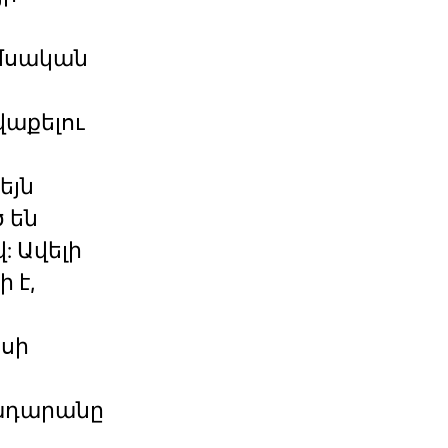
ամսական
վաքելու
եյն
 են
: Ավելի
 է,
եսի
րադարանը