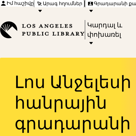
Իմ հաշիվը
Արագ հղումներ
Գրադարանի ք
Press
Կարդալ և
Enter
փոխառել
to
activate
a
submenu,
Լոս Անջելեսի
down
arrow
հանրային
to
access
գրադարանի
the
items