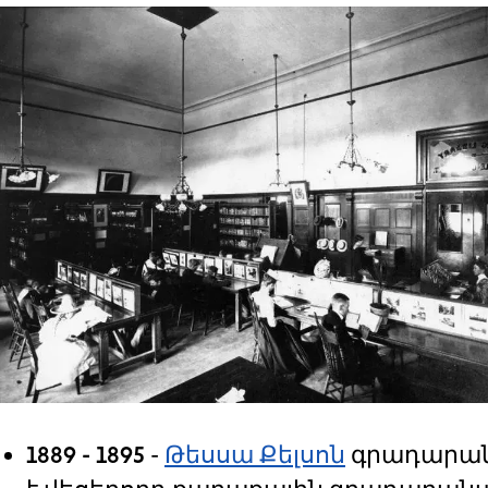
1889 - 1895
-
Թեսսա Քելսոն
գրադարանա