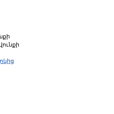
աքի
վունքի
ոկից