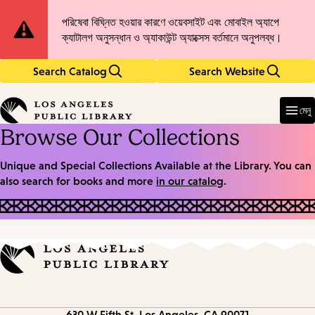
Skip
Skip
Site
পরিষেবা বিঘ্নিত হওয়ার কারণে ওয়েবসাইট এবং মোবাইল অ্যাপে
to
to
ক্যাটালগ অনুসন্ধান ও অ্যাকাউন্ট অ্যাক্সেস বর্তমানে অনুপলব্ধ।
main
main
Notification
content
navigation
Search Catalog
Search Website
Enter
in
মেনু
keywords
Browse Our Collections
Unique and Special Collections Available at the Library. You can
also search for books and more
in our catalog
.
Contact
630 W Fifth St.
Los Angeles, CA 90071