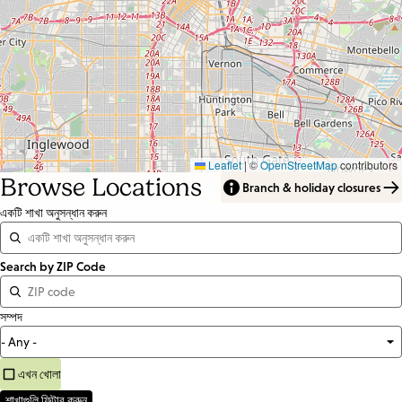
Leaflet
|
©
OpenStreetMap
contributors
Browse Locations
Branch & holiday closures
একটি শাখা অনুসন্ধান করুন
Distance
Search by ZIP Code
<=
সম্পদ
Units:
Miles
এখন খোলা