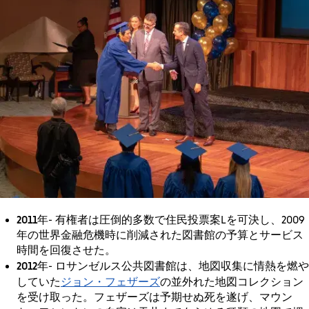
2011年
- 有権者は圧倒的多数で住民投票案Lを可決し、2009
年の世界金融危機時に削減された図書館の予算とサービス
時間を回復させた。
2012年
- ロサンゼルス公共図書館は、地図収集に情熱を燃や
ジョン・フェザーズ
していた
の並外れた地図コレクション
を受け取った。フェザーズは予期せぬ死を遂げ、マウン