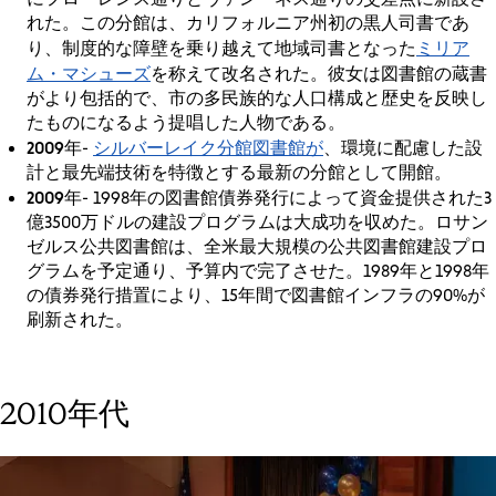
れた。この分館は、カリフォルニア州初の黒人司書であ
ミリア
り、制度的な障壁を乗り越えて地域司書となった
ム・マシューズ
を称えて改名された。彼女は図書館の蔵書
がより包括的で、市の多民族的な人口構成と歴史を反映し
たものになるよう提唱した人物である。
2009年
シルバーレイク分館図書館が
-
、環境に配慮した設
計と最先端技術を特徴とする最新の分館として開館。
2009年
- 1998年の図書館債券発行によって資金提供された3
億3500万ドルの建設プログラムは大成功を収めた。ロサン
ゼルス公共図書館は、全米最大規模の公共図書館建設プロ
グラムを予定通り、予算内で完了させた。1989年と1998年
の債券発行措置により、15年間で図書館インフラの90%が
刷新された。
2010年代