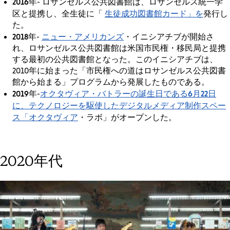
2016年
- ロサンゼルス公共図書館は、ロサンゼルス統一学
生徒成功図書館カード」を
区と提携し、全生徒に「
発行し
た。
2018年
ニュー・アメリカンズ
-
・イニシアチブが開始さ
れ、ロサンゼルス公共図書館は米国市民権・移民局と提携
する最初の公共図書館となった。このイニシアチブは、
2010年に始まった「市民権への道はロサンゼルス公共図書
館から始まる」プログラムから発展したものである。
2019年
オクタヴィア・
バトラーの誕生日である6月22日
-
に、テクノロジーを駆使したデジタルメディア制作スペー
ス「オクタヴィア
・ラボ」がオープンした。
2020年代