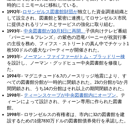
時的にミニモールに移転している。
1992年
ロサンゼルス図書館財団が
-
独立した資金調達組織と
して設立され、図書館と緊密に連携してロサンゼルス市民
に提供されるリソースとサービスの強化に取り組む。
1993年
中央図書館が10月3日に再開。
-
子供向けテレビ番組
「バーニー＆フレンズ」の紫色の恐竜バーニーが祝賀行事
の主役を務め、フィフス・ストリートの真ん中でチケット1
枚500ドルの盛大なパーティーが開催された。
1993年
ノーマン・ファイファーが
トム・ブラッドリー棟
-
を設計し、ノーマン・グッドヒュー中央図書館を修復し
た。
1994年
- マグニチュード6.7のノースリッジ地震により、す
べての図書館分館が一時的に閉鎖された。23の分館が1か月
間閉鎖され、うち14の分館はそれ以上の期間閉鎖された。
1998年
ティーンスケープが中央図書館内にオープン
-
。テ
ィーンによって設計され、ティーン専用に作られた図書
館。
1998年
- ロサンゼルスの有権者は、市内に32の図書館を建
設するための1億7830万ドルの図書館債券発行を承認した。