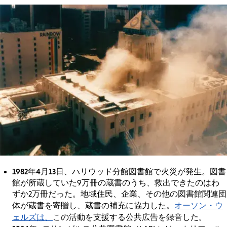
1982年4月13日
、ハリウッド分館図書館で火災が発生。図書
館が所蔵していた9万冊の蔵書のうち、救出できたのはわ
ずか2万冊だった。地域住民、企業、その他の図書館関連団
オーソン・ウ
体が蔵書を寄贈し、蔵書の補充に協力した。
ェルズは、
この活動を支援する公共広告を録音した。