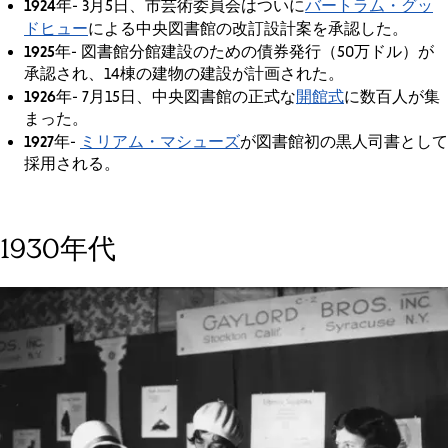
1924年
バートラム・グッ
- 3月5日、市芸術委員会はついに
ドヒュー
による中央図書館の改訂設計案を承認した。
1925年
- 図書館分館建設のための債券発行（50万ドル）が
承認され、14棟の建物の建設が計画された。
1926年
開館式
- 7月15日、中央図書館の正式な
に数百人が集
まった。
1927年
ミリアム・マシューズ
-
が図書館初の黒人司書として
採用される。
1930年代