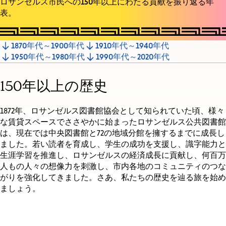
ロサンゼルス市民への150年以上にわたる貢献を振り返る年
表。
1870年代～1900年代
1910年代～1940年代
Jump
1950年代～1980年代
1990年代～2020年代
to
section
150年以上の歴史
1872年、ロサンゼルス図書館協会として知られていた頃、様々
な賃貸スペースでささやかに始まったロサンゼルス公共図書館
は、現在では中央図書館と72の地域分館を擁するまでに成長し
ました。若い読者を育成し、学生の成功を支援し、識字能力と
生涯学習を推進し、ロサンゼルスの経済成長に貢献し、何百万
人もの人々の想像力を刺激し、市内各地のコミュニティのつな
がりを強化してきました。さあ、私たちの歴史を辿る旅を始め
ましょう。