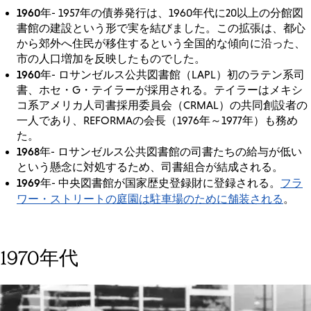
1960年
- 1957年の債券発行は、1960年代に20以上の分館図
書館の建設という形で実を結びました。この拡張は、都心
から郊外へ住民が移住するという全国的な傾向に沿った、
市の人口増加を反映したものでした。
1960年
- ロサンゼルス公共図書館（LAPL）初のラテン系司
書、ホセ・G・テイラーが採用される。テイラーはメキシ
コ系アメリカ人司書採用委員会（CRMAL）の共同創設者の
一人であり、REFORMAの会長（1976年～1977年）も務め
た。
1968年
- ロサンゼルス公共図書館の司書たちの給与が低い
という懸念に対処するため、司書組合が結成される。
1969年
フラ
- 中央図書館が国家歴史登録財に登録される。
ワー・ストリートの庭園は駐車場のために舗装される
。
1970年代