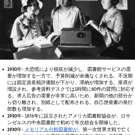
1930年
- 大恐慌により税収が減少し、図書館サービスの需
要が増加する一方で、予算削減が余儀なくされる。不況期
には固定資産税評価額が下がり、滞納が増加する。座席が
増設され、参考資料デスクでは1時間に80件の質問に対応す
る。求人広告の需要が非常に高いため、新聞の他の部分か
ら切り離され、別紙として配布される。自己啓発書の発行
部数も増加する。
1930年
- 1876年に設立されたアメリカ図書館協会が、ロサ
ンゼルスの中央図書館で初めて年次総会を開催した。
1930年
メモリアル分館図書館が
-
、第一次世界大戦で亡く