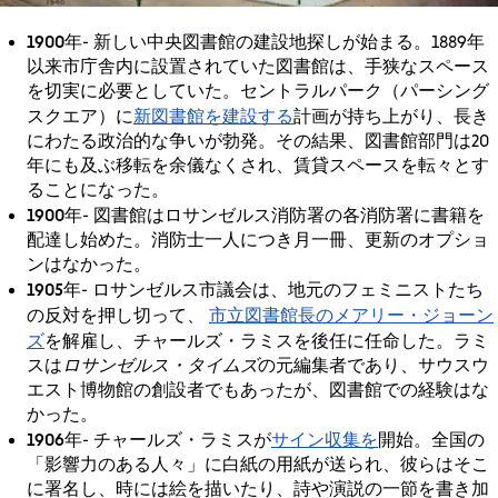
1900年
- 新しい中央図書館の建設地探しが始まる。1889年
以来市庁舎内に設置されていた図書館は、手狭なスペース
を切実に必要としていた。セントラルパーク（パーシング
新図書館を建設する
スクエア）に
計画が持ち上がり、長き
にわたる政治的な争いが勃発。その結果、図書館部門は20
年にも及ぶ移転を余儀なくされ、賃貸スペースを転々とす
ることになった。
1900年
- 図書館はロサンゼルス消防署の各消防署に書籍を
配達し始めた。消防士一人につき月一冊、更新のオプショ
ンはなかった。
1905年
- ロサンゼルス市議会は、地元のフェミニストたち
市立図書館長のメアリー・ジョーン
の反対を押し切って、
ズ
を解雇し、チャールズ・ラミスを後任に任命した。ラミ
スは
ロサンゼルス・タイムズ
の元編集者であり、サウスウ
エスト博物館の創設者でもあったが、図書館での経験はな
かった。
1906年
サイン収集を
- チャールズ・ラミスが
開始。全国の
「影響力のある人々」に白紙の用紙が送られ、彼らはそこ
に署名し、時には絵を描いたり、詩や演説の一節を書き加