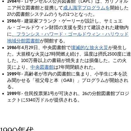
1984年
- ロサンゼルス公共図書館（LAPL）は、カリフォル
成人識字プログラムを
ニア州立図書館と提携して
開始した
27の図書館システムのうちの1つとなった。
1986年
- 建築家フランク・ゲーリーが設計し、サミュエ
ル・ゴールドウィン財団の支援を受けて建設された建物内
、フランシス・ハワード・ゴールドウィン・ハリウッド
に
地域分館図書館
が開館する。
1986年
壊滅的な放火火災
4月29日、中央図書館で
が発生し
た。大規模な火災は7時間燃え続け、温度は摂氏2500度に達
した。100万冊以上の書籍が焼失または損傷した。この火
中央図書館
災により、
は7年間閉鎖された。
1989年
- 高齢者が市内の図書館に集まり、小学生に本を読
み聞かせる「祖父母と本（GAB）」プログラムが開始され
る。
1989年
- 住民投票第1号が可決され、26の分館図書館プロジ
ェクトに5340万ドルが提供される。
1990年代