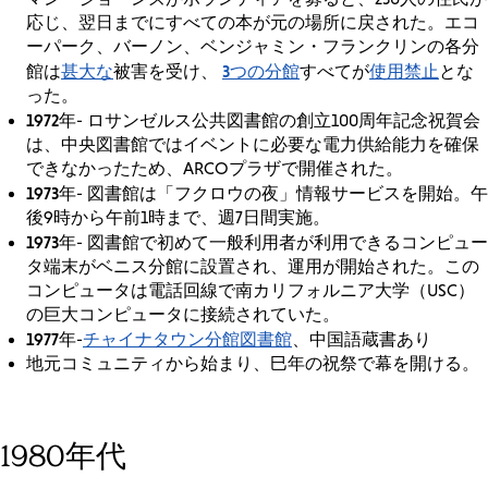
応じ、翌日までにすべての本が元の場所に戻された。エコ
ーパーク、バーノン、ベンジャミン・フランクリンの各分
甚大な
3つの分館
使用禁止
館は
被害を受け、
すべてが
とな
った。
1972年
- ロサンゼルス公共図書館の創立100周年記念祝賀会
は、中央図書館ではイベントに必要な電力供給能力を確保
できなかったため、ARCOプラザで開催された。
1973年
- 図書館は「フクロウの夜」情報サービスを開始。午
後9時から午前1時まで、週7日間実施。
1973年
- 図書館で初めて一般利用者が利用できるコンピュー
タ端末がベニス分館に設置され、運用が開始された。この
コンピュータは電話回線で南カリフォルニア大学（USC）
の巨大コンピュータに接続されていた。
1977年
チャイナタウン分館図書館
-
、中国語蔵書あり
地元コミュニティから始まり、巳年の祝祭で幕を開ける。
1980年代