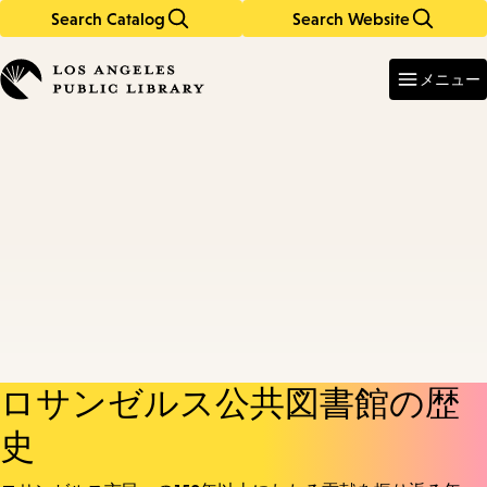
Search Catalog
Search Website
Skip
Skip
to
to
Enter
in
main
main
メニュー
keywords
content
navigation
ロサンゼルス公共図書館の歴
史