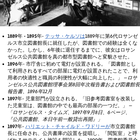
1889年 - 1895年
テッサ・ケルソは
-
1889年に第6代ロサンゼ
ルス市立図書館長に就任したが、図書館での経験は全くな
かった。しかし、6年後に退任するまでに、彼女はロサン
ゼルス公共図書館を真の都市型図書館へと変貌させた。
1896年
- 市庁舎に初めて電灯が設置される。「図書館とし
て利用されるすべての部屋に電灯が設置されたことで、利
用者の快適性と職員の利便性が大幅に向上した。」
—ロサ
ンゼルス公共図書館理事会第8回年次報告書および図書館長
報告書、1896年12月
1897年
- 児童部門が設立される。「旧参考図書室を改装し
た児童室は、図書館の中でも最高の部屋の一つだ。」
—
「ロサンゼルス・タイムズ、1897年9月8日、6ページ、
『公共図書館、本日午前一般貸出再開』」
1897年
ハリエット・チャイルド・ワドリーが
-
市立図書館
長に任命され、公共書庫の設置を提唱し、「閲覧室」と呼