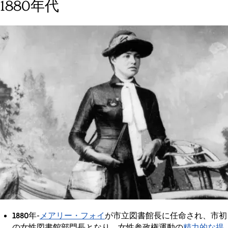
1880年代
1880年
メアリー・フォイ
-
が市立図書館長に任命され、市初
精力的な提
の女性図書館部門長となり、女性参政権運動の