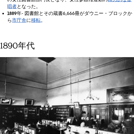
唱者
となった。
1889年
- 図書館とその蔵書6,666冊がダウニー・ブロックか
市庁舎
移転
ら
に
。
1890年代