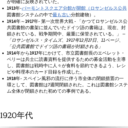
が明確に反映されていた。
1913年
バーモントスクエア分館が開館（ロサンゼルス公共
-
最も古い
図書館システムの中で
分館建物）。
1914年～1917年
- 第一次世界大戦 - 「かつてロサンゼルス公
共図書館の書架に並んでいたドイツ語の書籍は、現在、封
鎖されている。戦争期間中、厳重に保管されている。」
—
「ロサンゼルス・タイムズ、1917年12月27日、11ページ、
「公共図書館でドイツ語の書籍が封鎖される」
1914年から1917年
にかけて、市立図書館長のエベレット・
ペリーは兵士に読書資料を提供するための募金活動を主導
し、図書館は戦時中に人々が食料を節約できるよう、レシ
ピや料理本のカード目録を作成した。
1918年
- スペイン風邪の流行に伴う市全体の閉鎖措置の一
環として、図書館は7週間閉鎖された。これは図書館システ
ム全体が閉鎖された初めての事例である。
1920年代