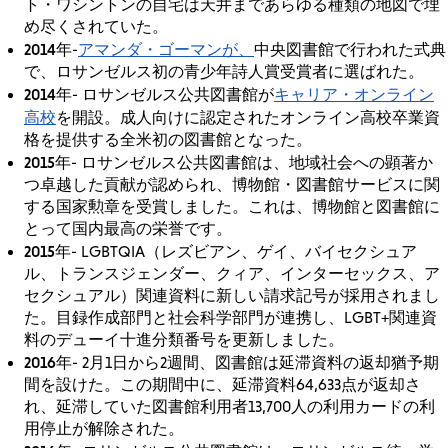
ト・ワシントンの自宅は天井まであらゆる種類の地図で埋
め尽くされていた。
2014年
アマンダ・ゴーマンが、
-
中央図書館で行われた式典
で、ロサンゼルス初の青少年詩人賞受賞者に選ばれた。
2014年
キャリア・オンライン
- ロサンゼルス公共図書館が
高校
を開設。成人向けに認定されたオンライン高校卒業資
格を提供する全米初の図書館となった。
2015年
- ロサンゼルス公共図書館は、地域社会への顕著か
つ卓越した貢献が認められ、博物館・図書館サービスに関
する国家勲章を受賞しました。これは、博物館と図書館に
とって国内最高の栄誉です。
2015年
- LGBTQIA（レズビアン、ゲイ、バイセクシュア
ル、トランスジェンダー、クィア、インターセックス、ア
セクシュアル）関連資料に新しい請求記号が採用されまし
た。目録作成部門と社会科学部門が連携し、LGBT+関連資
料のデューイ十進分類番号を更新しました。
2016年
- 2月1日から2週間、図書館は延滞資料の返却猶予期
間を設けた。この期間中に、延滞資料64,633点が返却さ
れ、延滞していた図書館利用者13,700人の利用カードの利
用停止が解除された。