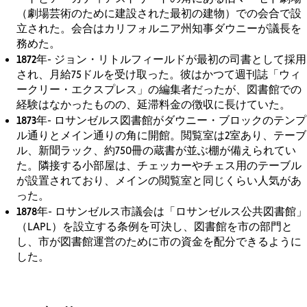
（劇場芸術のために建設された最初の建物）での会合で設
立された。会合はカリフォルニア州知事ダウニーが議長を
務めた。
1872年
- ジョン・リトルフィールドが最初の司書として採用
され、月給75ドルを受け取った。彼はかつて週刊誌「ウィ
ークリー・エクスプレス」の編集者だったが、図書館での
経験はなかったものの、延滞料金の徴収に長けていた。
1873年
- ロサンゼルス図書館がダウニー・ブロックのテンプ
ル通りとメイン通りの角に開館。閲覧室は2室あり、テーブ
ル、新聞ラック、約750冊の蔵書が並ぶ棚が備えられてい
た。隣接する小部屋は、チェッカーやチェス用のテーブル
が設置されており、メインの閲覧室と同じくらい人気があ
った。
1878年
- ロサンゼルス市議会は「ロサンゼルス公共図書館」
（LAPL）を設立する条例を可決し、図書館を市の部門と
し、市が図書館運営のために市の資金を配分できるように
した。