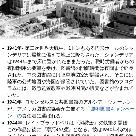
1941年
- 第二次世界大戦中、1トンもある円形ホールのシャ
ンデリアは爆撃に備えて地上に降ろされた。シャンデリア
は1944年まで床に置かれたままだった。戦時労働者からの
夜間利用の要望を受け、図書館の開館時間は夜間まで延長
された。中央図書館には陸軍地図室が開設され、そこには
陸軍の公式地図や海図が保管されていた。図書館のプログ
ラムには、応急処置教室や戦時国債の販売などが含まれて
いた。
1941年
- ロサンゼルス公共図書館のアルシア・ウォーレン
勝利図書キャンペー
が、アメリカ図書館協会が主催する「
ン」の
責任者に選ばれる。
1944年
- レイ・ブラッドベリは
『消防士』の
執筆を開始。
この作品は後に
『華氏451度』
となる。彼は1940年代のほ