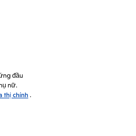
đứng đầu
hụ nữ.
a thị chính
.