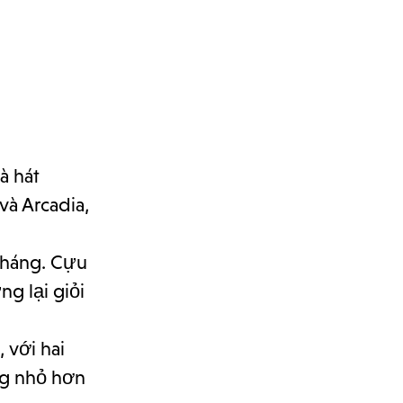
à hát
và Arcadia,
 tháng. Cựu
g lại giỏi
 với hai
ng nhỏ hơn