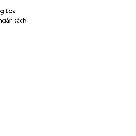
g Los
ngân sách