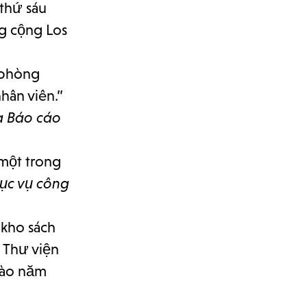
 thứ sáu
ng cộng Los
c phòng
hân viên.”
à Báo cáo
 một trong
hục vụ công
 kho sách
 Thư viện
vào năm