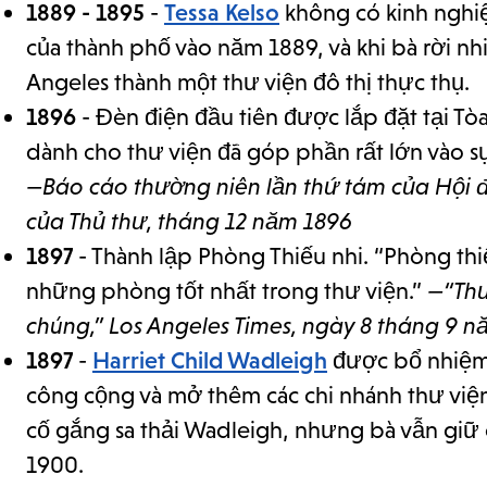
1889 - 1895
-
Tessa Kelso
không có kinh nghiệm
của thành phố vào năm 1889, và khi bà rời n
Angeles thành một thư viện đô thị thực thụ.
1896
- Đèn điện đầu tiên được lắp đặt tại Tòa
dành cho thư viện đã góp phần rất lớn vào sự
—Báo cáo thường niên lần thứ tám của Hội đ
của Thủ thư, tháng 12 năm 1896
1897
- Thành lập Phòng Thiếu nhi. “Phòng thi
những phòng tốt nhất trong thư viện.”
—“Thư
chúng,” Los Angeles Times, ngày 8 tháng 9 n
1897
-
Harriet Child Wadleigh
được bổ nhiệm 
công cộng và mở thêm các chi nhánh thư việ
cố gắng sa thải Wadleigh, nhưng bà vẫn giữ
1900.