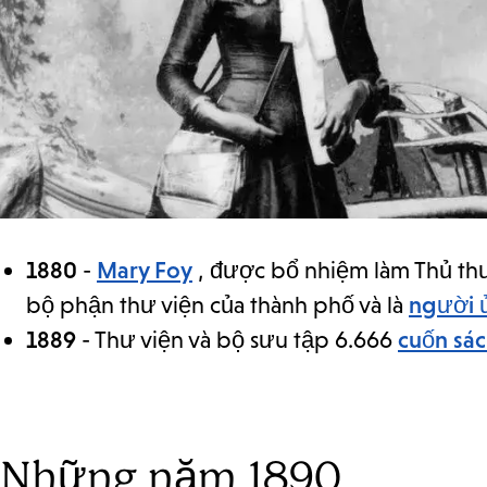
1880
-
Mary Foy
, được bổ nhiệm làm Thủ th
bộ phận thư viện của thành phố và là
người 
1889
- Thư viện và bộ sưu tập 6.666
cuốn sá
Những năm 1890