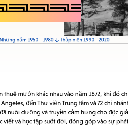
items
and
Escape
to
close
Những năm 1950 - 1980
Thập niên 1990 - 2020
the
submenu.
n thuê mướn khác nhau vào năm 1872, khi đó ch
s Angeles, đến Thư viện Trung tâm và 72 chi nhá
đã nuôi dưỡng và truyền cảm hứng cho độc giả 
 viết và học tập suốt đời, đóng góp vào sự phát 