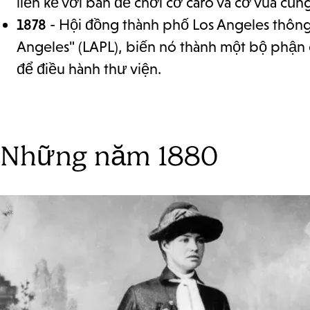
liền kề với bàn để chơi cờ caro và cờ vua c
1878
- Hội đồng thành phố Los Angeles thông
Angeles" (LAPL), biến nó thành một bộ phận
để điều hành thư viện.
Những năm 1880