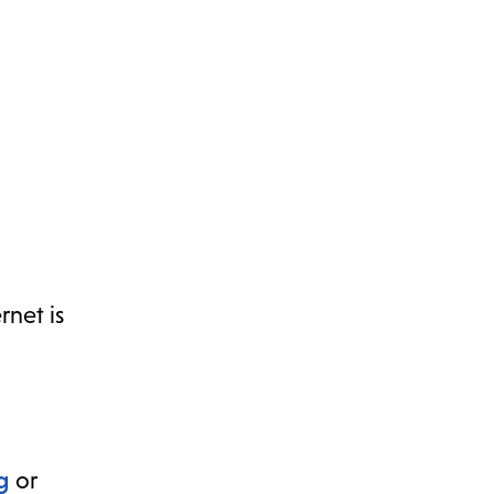
rnet is
g
or