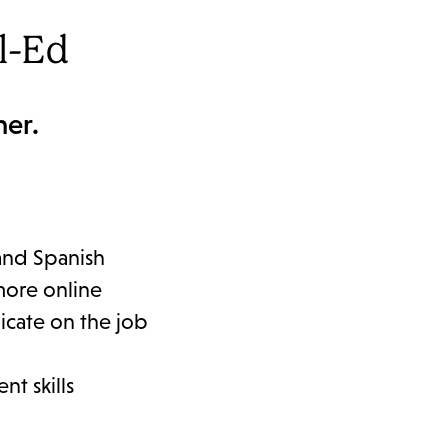
l-Ed
her.
and Spanish
more online
icate on the job
t skills