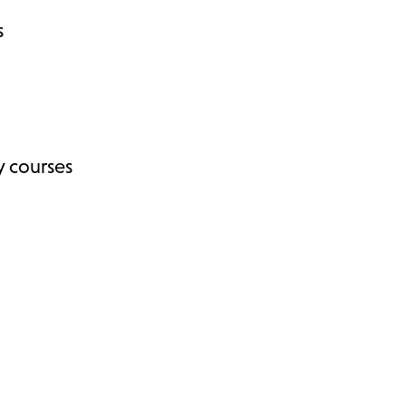
s
y courses