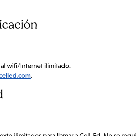
icación
l wifi/Internet ilimitado.
celled.com
.
d
xto ilimitados para llamar a Cell-Ed. No se requ