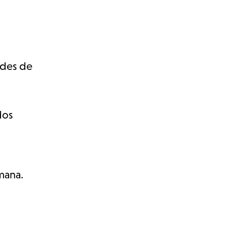
ades de
dos
mana.