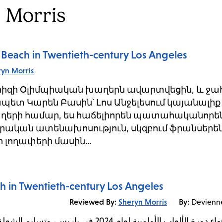
 Morris
e Beach in Twentieth-century Los Angeles
ryn Morris
րիզի Օլիմպիական խաղերն ավարտվեցին, և ջահ
ետ Կարեն Բասին՝ Լոս Անջելեսում կայանալիք 
երի համար, ես հաճելիորեն պատահականորե
որական ատենախոսություն, սկզբում ֆրանսերեն
ի լողափերի մասին...
ch in Twentieth-century Los Angeles
Reviewed By:
Sheryn Morris
By:
Devienne
مع انتهاء دورة الألعاب الأولمبية لعام 24