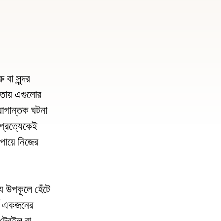
s
ape
e
বা সুন্দর
তায় এগুলোর
menu.
়োগান্তক ঘটনা
 প্রত্যেকেই
পায়ে নিজের
য উপকূলে হেঁটে
্কে একজনের
ট্রেইল বা