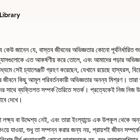
item
and
 Library
Esc
to
clos
 কেউ জানেন যে, বাস্তব জীবনের অভিজ্ঞতার কোনো পূর্বনির্ধারিত শুরু 
the
্যাসগুলোকে এত আকর্ষণীয় করে তোলে, এবং আমাদের পড়ার অভিজ্ঞ
sub
যমে সেই চ্যালেঞ্জটি গ্রহণ করেছেন, যেখানে রয়েছে হাস্যরস, বিয
এর জীবনে কিছু আমূল পরিবর্তনকারী অভিজ্ঞতার অনন্য মিশ্রণ। তারা
ের সাথে ব্যক্তিগত সম্পর্ক তৈরিতে সতর্ক। প্রত্যেকেই নিজ নিজ উ
যভাবে দেখে।
লক্ষ্য বা উদ্দেশ্য নেই, এবং তারা ইংল্যান্ডে এক উপকূল থেকে অন্
য়ে যাওয়া, শুধু তা সম্পন্ন করার জন্য নয়, প্রায়শই জীবন সম্পর
বিশেষ দীর্ঘ পদযাত্রাটি কোনো আরামদায়ক নয়, বরং অ্যাপালেশিয়ান 