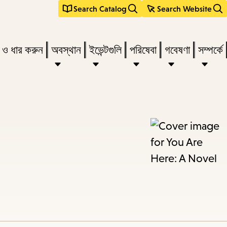
Search Catalog
Search Website
s
ন ও ধার করুন
অবস্থান
ইভেন্টগুলি
পরিষেবা
গবেষণা
সম্পর্কে
r
vate
menu,
n
ow
ss