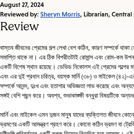
Published
August 27, 2024
on:
Reviewed by:
Sheryn Morris
, Librarian, Central
Review
বাস্তব জীবনের প্রেমের গল্প লেখা বেশ কঠিন, কারণ সম্পর্কে থাকা যে
সমাপ্তি থাকে না। এর ঠিক বিপরীতটাই রোমান্স এবং রোম-কম উপন
একটি বিশেষ স্থান রয়েছে। ডেভিড নিকোলস এই প্রেমের গল্পের মাধ্
এবং এর দুই প্রধান চরিত্র, বয়স্ক মার্নি (৩৮) ও মাইকেল (৪২)-
সম্পর্কে আনন্দ, দুঃখ এবং হতাশার অভিজ্ঞতা লাভ করেছে এবং অন্যদ
সঙ্গই বেশি পছন্দ করে। অবশ্য, শুভাকাঙ্ক্ষী বন্ধুরা বিষয়টিকে অন্
মার্নি এবং মাইকেল এমন দুজন মানুষ যাদের ব্যক্তিগত জীবনে কোনো 
ভ্রমণের একটি আমন্ত্রণ গ্রহণ করে।
কোনো কঠিন ভ্রমণ বা ট্রেকিং
দৃষ্টিভঙ্গি পরিবর্তনের একটি রূপক হিসেবে বিবেচিত হয়ে আসছে। এই 