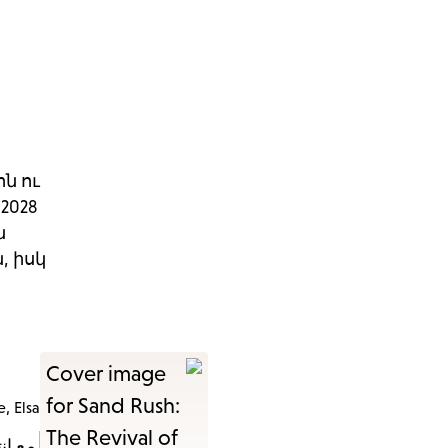
ն ու
2028
ն
, իսկ
, Elsa