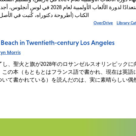
استعدادًا لدورة الألعاب الأولمبية لع
الكتاب (أطروحة دكتوراه، كُتبت في الأ...
OverDrive
Library Ca
e Beach in Twentieth-century Los Angeles
ryn Morris
終了し、聖火と旗が2028年のロサンゼルスオリンピックに
、この本（もともとはフランス語で書かれ、現在は英語
ついて書かれている）を読んだのは、実に素晴らしい偶