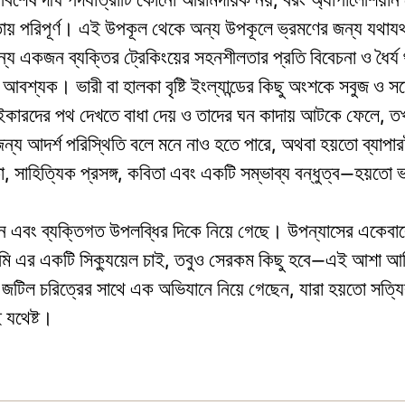
তায় পরিপূর্ণ। এই উপকূল থেকে অন্য উপকূলে ভ্রমণের জন্য যথাযথ
 অন্য একজন ব্যক্তির ট্রেকিংয়ের সহনশীলতার প্রতি বিবেচনা ও ধৈর্য
া আবশ্যক। ভারী বা হালকা বৃষ্টি ইংল্যান্ডের কিছু অংশকে সবুজ ও 
াইকারদের পথ দেখতে বাধা দেয় ও তাদের ঘন কাদায় আটকে ফেলে, তখ
র জন্য আদর্শ পরিস্থিতি বলে মনে নাও হতে পারে, অথবা হয়তো ব্যাপ
সাহিত্যিক প্রসঙ্গ, কবিতা এবং একটি সম্ভাব্য বন্ধুত্ব—হয়তো
ন এবং ব্যক্তিগত উপলব্ধির দিকে নিয়ে গেছে। উপন্যাসের একেবার
ও আমি এর একটি সিক্যুয়েল চাই, তবুও সেরকম কিছু হবে—এই আশা আ
জটিল চরিত্রের সাথে এক অভিযানে নিয়ে গেছেন, যারা হয়তো সত্য
 যথেষ্ট।