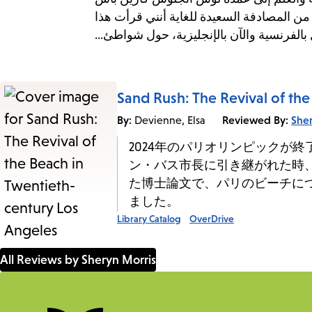
ام 2028 في لوس أنجلوس، أجد من المصادفة السعيدة للغاية أنني قرأت هذا
صل بالفرنسية والآن بالإنجليزية، حول شواطئ
Sand Rush: The Revival of th
By:
Reviewed By:
She
Devienne, Elsa
2024年のパリオリンピックが
ン・バス市長に引き継がれた時
た博士論文で、パリのビーチに
ました。
Library Catalog
OverDrive
All Reviews by Sheryn Morris