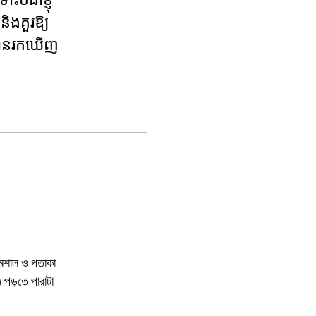
និងគួរឱ្យ
ាបានរកឃើញ
 মশাল ও পতাকা
 পড়তে পারাটা