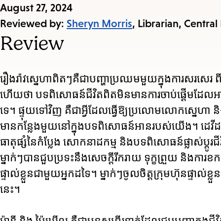
Published
August 27, 2024
on:
Reviewed by:
Sheryn Morris
, Librarian, Central
Review
រឿងរ៉ាវស្នេហាពិតៗគឺជាបញ្ហាប្រឈមមួយក្នុងការសរសេរ ព
ហើយថា បទពិសោធន៍ជីវិតពិតមិនមានការចាប់ផ្តើមដែលអ
ទេ។ ផ្ទុយទៅវិញ គឺជាអ្វីដែលធ្វើឱ្យប្រលោមលោកស្នេហ
មានកន្លែងមួយនៅក្នុងបទពិសោធន៍អានរបស់យើង។ ដេវីដ
ធាតុផ្សំនៃកំប្លែង សោកនាដកម្ម និងបទពិសោធន៍ផ្លាស់ប្តូរជ
ម្នាក់ៗបានជួបប្រទះនឹងសេចក្តីរីករាយ ទុក្ខព្រួយ និងការខកច
ផ្ទាល់ខ្លួនជាមួយអ្នកដទៃ។ ម្នាក់ៗចូលចិត្តក្រុមហ៊ុនផ្ទា
នេះ។
ម៉ានី និង ម៉ៃឃើល គឺជាមនុស្សពីរនាក់ដែលជួបបញ្ហាក្នុងជី