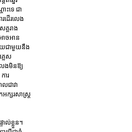
្ណោះទេ ជា
ាការដើរលេង
សគ្គរាង
ារ អាចអាន
រាយជាមួយនឹង
គ្លេស
លេងមិនឱ្យ
 ការ
ហែលជាវា
អក្សរសាស្ត្រ
ាល់ខ្លួន។
បីជាខ្ញុំ