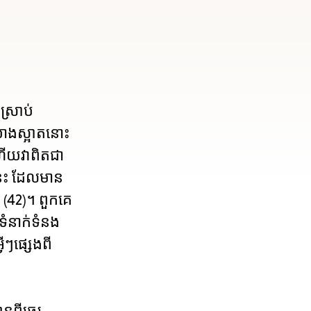
e
ស្រាប់
៉ាងស្អាតនោះ
nu.
ហើយវាពិតជា
នេះ ដែលមាន
ល (42)។ ពួកគេ
តទំនាក់ទំនង
វីៗផ្សេងពី
ពីឆ្នេរ