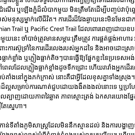
ើដំណើរ ឬឡើងភ្នំដ៏លំបាកមួយ មិនត្រឹមតែដើម្បីបញ្ចប់វាប៉ុណ
របស់មនុស្សម្នាក់លើជីវិត។ ការដើរដ៏វែងឆ្ងាយនេះមិនមែនជ
alachian Trail ឬ Pacific Crest Trail ដែលពោរពេញដោយឧប
ួយនេះ ចាំបាច់ត្រូវមានសម្ភារៈត្រឹមត្រូវ ការផ្គត់ផ្គង់អាហ
ំពោះការស៊ូទ្រាំនៃការដើរលេងរបស់អ្នកដទៃ និងអាចដោះស្
្លាំង ឬភ្លៀងធ្លាក់តិចៗបានធ្វើឱ្យផ្នែកខ្លះនៃប្រទេសអង់
លភ្លៀងធ្លាក់ខ្លាំងដូចទឹកជ្រោះ ហើយរារាំងអ្នកដើរ
ំងនៅក្នុងភក់ក្រាស់ នោះគឺជាអ្វីដែលខុសគ្នាទាំងស្រុង។
ពដ៏ល្អសម្រាប់ការណាត់ជួបដោយងងឹតងងល់នោះទេ ឬប្រ
ស ដែលត្បាញដោយភាពវៃឆ្លាត ភាពស្មោះត្រង់ ឯកសារយោងផ្នែក
ីតែស្នេហា។
ទីតាំងភូមិសាស្ត្រដែលមិននឹកស្មានដល់ និងការបង្ហាញផ្ទ
យ៉ាងច្បាស់លាស់អំពីទំនាក់ទំនងរបស់ពួកគេឡើយ។ ហើយទោះ