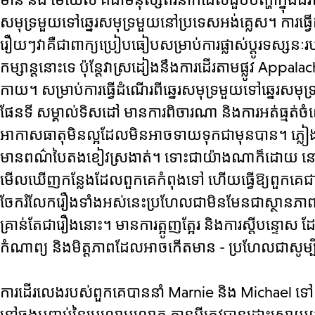
សមុទ្រមួយទៅឆ្នេរសមុទ្រមួយនៅប្រទេសអង់គ្លេស។
ការធ្វ
រឿយៗវាគឺជាពាក្យប្រៀបធៀបសម្រាប់ការផ្លាស់ប្តូរទស្សនៈ
កម្សាន្តនោះទេ ប៉ុន្តែវាស្រដៀងនឹងការដើរតាមផ្លូវ App
កាយ។ សម្រាប់ការធ្វើដំណើរពីឆ្នេរសមុទ្រមួយទៅឆ្នេរសមុទ្រម
ផែនទី សម្គាល់ទិសដៅ មានការពិចារណា និងការអត់ធ្មត់ច
អាកាសធាតុមិនល្អដែលមិនអាចទាយទុកជាមុនបាន។ ភ្លៀងធ្លាក់ខ
មានពណ៌បៃតងខៀវស្រងាត់។ ទោះជាយ៉ាងណាក៏ដោយ នៅពេលដែ
មើលឃើញកន្លែងដែលពួកគេកំពុងទៅ ហើយធ្វើឱ្យពួកគេជាប់គា
ចែករំលែករឿងទាំងអស់នេះប្រហែលជាមិនមែនជាស្ថានភា
គ្រាន់តែជារឿងនោះ។ មានការត្អូញត្អែរ និងការស្តីបន្ទោ
កំណាព្យ និងមិត្តភាពដែលអាចកើតមាន - ប្រហែលជាសូម្ប
ការដើរលេងរបស់ពួកគេបាននាំ Marnie និង Michael ទៅកាន់
នៅចុងបញ្ចប់នៃប្រលោមលោក គ្មានអ្វីត្រូវបានដោះស្រាយ