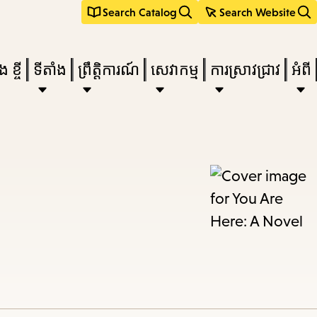
Search Catalog
Search Website
 ខ្ចី
ទីតាំង
ព្រឹត្តិការណ៍
សេវាកម្ម
ការស្រាវជ្រាវ
អំពី
e
nu,