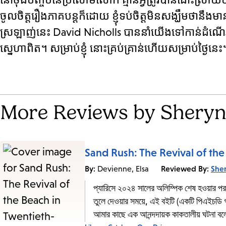
ចូលចិត្តរឿងភាគបន្តក៏ដោយ ខ្ញុំទប់ចិត្តមិនសង្ឃឹមថានឹង
ស្រឡាញ់នេះ David Nicholls បាននាំយើងទៅកាន់ដំណើរ
ស្នេហាពិត។ សម្រាប់ខ្ញុំ នោះគ្រប់គ្រាន់ហើយសម្រាប់ថ្ងៃនេះ
More Reviews by Sheryn
Sand Rush: The Revival of th
By:
Reviewed By:
She
Devienne, Elsa
প্যারিসে ২০২৪ সালের অলিম্পিক শেষ হওয়ার পর
তুলে দেওয়ার সময়ে, এই বইটি (একটি পিএইচডি গ
আমার কাছে এক আনন্দদায়ক কাকতালীয় ঘটনা বল