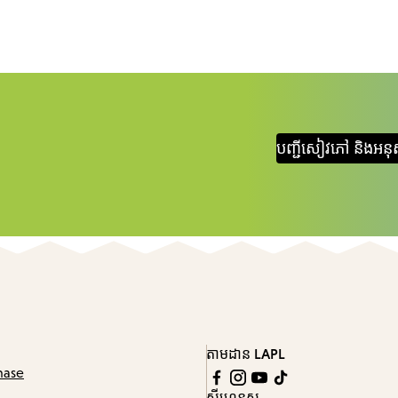
បញ្ជីសៀវភៅ និងអនុ
តាមដាន LAPL
hase
ស៊ីហ្គេនូស