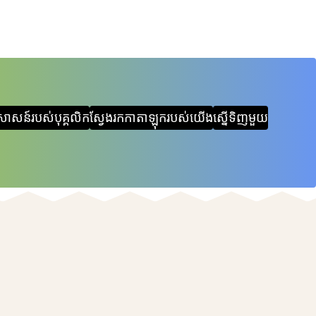
សាសន៍របស់បុគ្គលិក
ស្វែងរកកាតាឡុករបស់យើង
ស្នើទិញមួយ