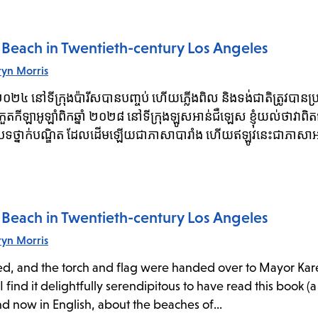
e Beach in Twentieth-century Los Angeles
ryn Morris
២០២៤ នៅទីក្រុងប៉ារីសបានបញ្ចប់ ហើយភ្លើងពិល និងទង់ជាតិត្រូវបានប
កួតកីឡាអូឡាំពិកឆ្នាំ ២០២៨ នៅទីក្រុងឡូសអាន់ជឺឡេស ខ្ញុំយល់ថាវាពិ
ថ្នាក់បណ្ឌិត ដែលដើមឡើយជាភាសាបារាំង ហើយឥឡូវនេះជាភាសាអង់គ
e Beach in Twentieth-century Los Angeles
ryn Morris
ed, and the torch and flag were handed over to Mayor Kare
 find it delightfully serendipitous to have read this book (
and now in English, about the beaches of...