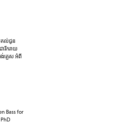
្រគល់ជូន
តជារីករាយ
្លេស អំពី
n Bass for
a PhD