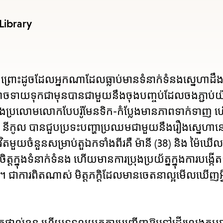
items
and
 Library
Escap
to
close
ីព្រោះដូចដែលអ្នកណាដែលធ្លាប់មានទំនាក់ទំនងស្នេហាដឹង
the
ាចទាយទុកជាមុនបានជាមួយនឹងចុងបញ្ចប់ដែលចងភ្ជាប់យ
subme
ា និងប្រលោមលោកបែបរ៉ូមែនទិក-កំប្លែងមានភាពទាក់ទាញ 
 នីកូល បានជួបប្រទះបញ្ហាប្រឈមជាមួយនឹងរឿងស្នេហា
ីវិតមួយចំនួនសម្រាប់តួឯកទាំងពីរគឺ ម៉ានី (38) និង ម៉ៃឃើ
ិត្តក្នុងទំនាក់ទំនង ហើយមានការប្រុងប្រយ័ត្នក្នុងការបង្កើ
ល់ខ្លួន។ ជាការពិតណាស់ មិត្តភក្តិដែលមានចេតនាល្អមើលឃើញអ្
វិតផ្ទាល់ខ្លួន ហើយទទួលយកការអញ្ជើញឱ្យទៅដើរលេងកម្សាន្ត