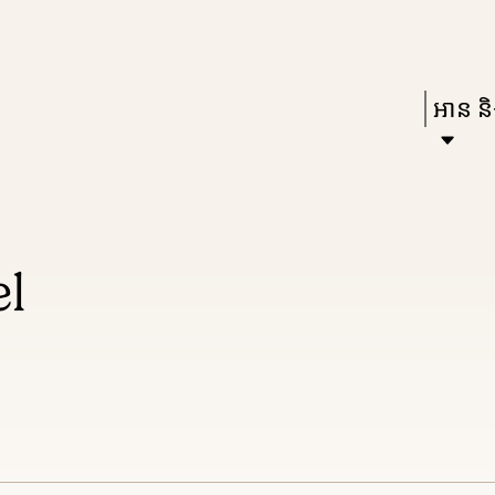
Skip
Skip
Enter
to
to
in
main
main
Press
អាន និង
keywords
content
navigation
Enter
to
activat
a
el
subme
down
arrow
to
access
the