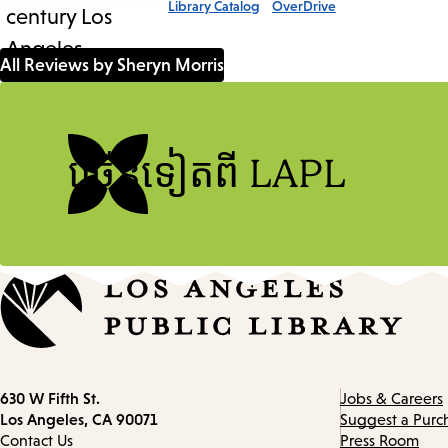
Library Catalog
OverDrive
All Reviews by Sheryn Morris
ច្រើនទៀតពី LAPL
Contact
630 W Fifth St.
Jobs & Careers
information
Los Angeles, CA 90071
Suggest a Purc
Contact Us
Press Room