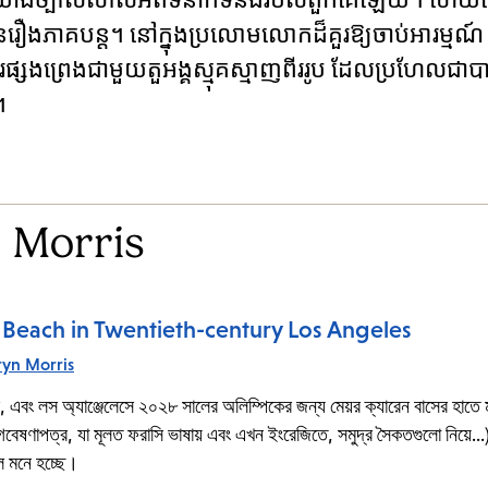
មានរឿងភាគបន្ត។ នៅក្នុងប្រលោមលោកដ៏គួរឱ្យចាប់អារម្មណ៍ 
ផ្សងព្រេងជាមួយតួអង្គស្មុគស្មាញពីររូប ដែលប្រហែលជ
។
 Morris
e Beach in Twentieth-century Los Angeles
ryn Morris
, এবং লস অ্যাঞ্জেলেসে ২০২৮ সালের অলিম্পিকের জন্য মেয়র ক্যারেন বাসের হাতে
বেষণাপত্র, যা মূলত ফরাসি ভাষায় এবং এখন ইংরেজিতে, সমুদ্র সৈকতগুলো নিয়ে...)
ে মনে হচ্ছে।