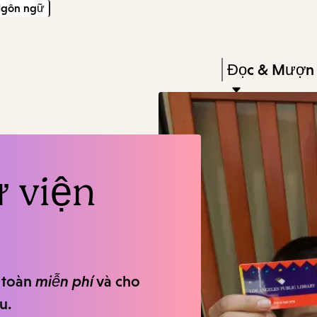
gôn ngữ
Skip
Skip
Enter
to
to
in
main
main
Press
Đọc & Mượn
keywords
content
navigation
Enter
to
activate
a
ư viện
submenu,
down
arrow
to
access
 toàn
miễn phí
và cho
the
u.