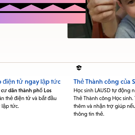
items
and
Escape
to
close
the
submenu.
 điện tử ngay lập tức
Thẻ Thành công của S
 cư dân thành phố Los
Học sinh LAUSD tự động 
 thẻ điện tử và bắt đầu
Thẻ Thành công Học sinh. 
 lập tức.
thêm và nhận trợ giúp nế
thông tin thẻ.