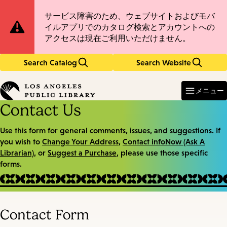
Skip
Skip
Site
サービス障害のため、ウェブサイトおよびモバ
to
to
イルアプリでのカタログ検索とアカウントへの
main
main
Notification
アクセスは現在ご利用いただけません。
content
navigation
Search Catalog
Search Website
Enter
in
メニュー
keywords
Contact Us
Use this form for general comments, issues, and suggestions. If
you wish to
Change Your Address
,
Contact infoNow (Ask A
Librarian)
, or
Suggest a Purchase
, please use those specific
forms.
Contact Form