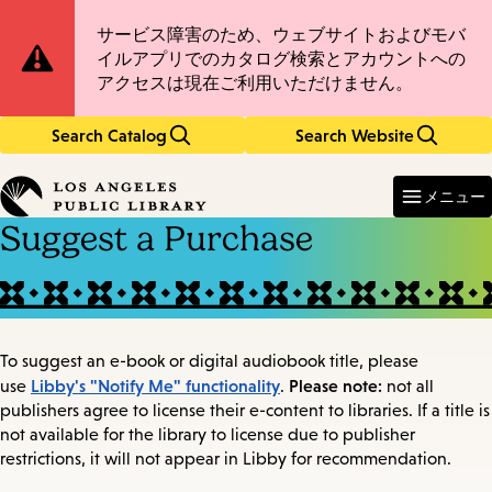
Skip
Skip
Site
サービス障害のため、ウェブサイトおよびモバ
to
to
イルアプリでのカタログ検索とアカウントへの
main
main
Notification
アクセスは現在ご利用いただけません。
content
navigation
Search Catalog
Search Website
Enter
in
メニュー
keywords
Suggest a Purchase
To suggest an e-book or digital audiobook title, please
Libby's "Notify Me" functionality
Please note:
use
.
not all
publishers agree to license their e-content to libraries. If a title is
not available for the library to license due to publisher
restrictions, it will not appear in Libby for recommendation.