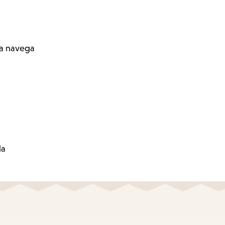
ra navega
la