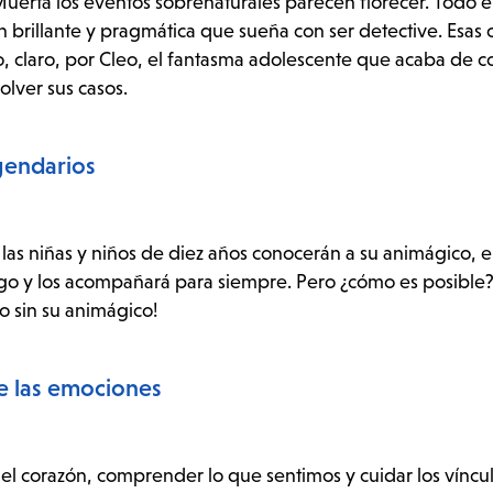
Muerta los eventos sobrenaturales parecen florecer. Todo 
 brillante y pragmática que sueña con ser detective. Esas 
o, claro, por Cleo, el fantasma adolescente que acaba de c
olver sus casos.
egendarios
 las niñas y niños de diez años conocerán a su animágico, e
go y los acompañará para siempre. Pero ¿cómo es posible?
o sin su animágico!
e las emociones
l corazón, comprender lo que sentimos y cuidar los víncu