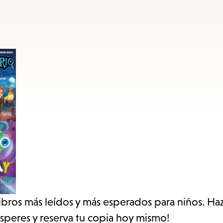
access
the
items
and
Escape
to
close
the
submenu.
libros más leídos y más esperados para niños. Haz
esperes y reserva tu copia hoy mismo!