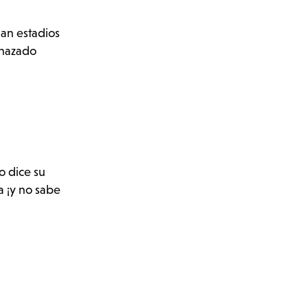
an estadios
enazado
o dice su
a ¡y no sabe