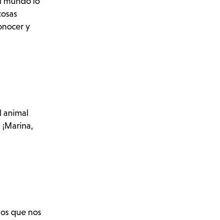
el mundo lo
cosas
onocer y
l animal
 ¡Marina,
los que nos