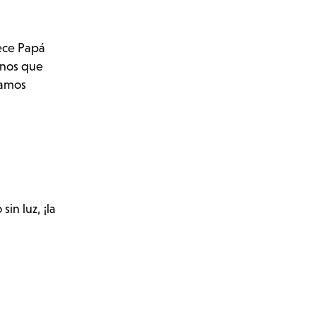
ece Papá
rnos que
vamos
in luz, ¡la