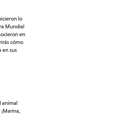
icieron lo
rra Mundial
nocieron en
rirás cómo
a en sus
l animal
 ¡Marina,