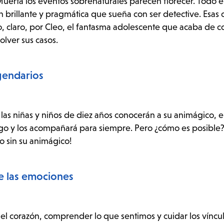
Muerta los eventos sobrenaturales parecen florecer. Todo 
 brillante y pragmática que sueña con ser detective. Esas 
o, claro, por Cleo, el fantasma adolescente que acaba de c
olver sus casos.
egendarios
 las niñas y niños de diez años conocerán a su animágico, e
go y los acompañará para siempre. Pero ¿cómo es posible?
o sin su animágico!
e las emociones
l corazón, comprender lo que sentimos y cuidar los víncu