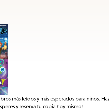
access
the
items
and
Escape
to
close
the
submenu.
libros más leídos y más esperados para niños. Haz
esperes y reserva tu copia hoy mismo!