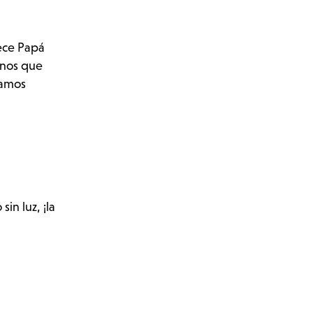
ece Papá
rnos que
vamos
in luz, ¡la