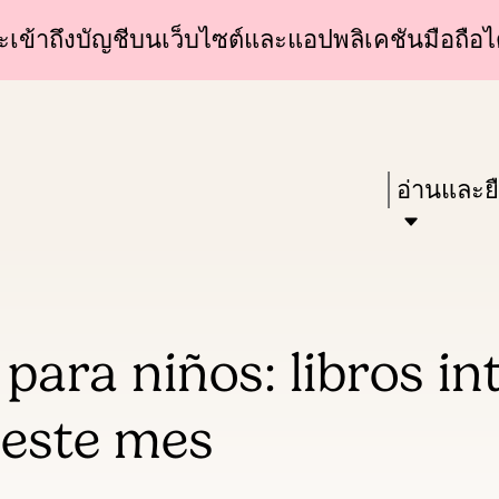
Skip
Skip
้าถึงบัญชีบนเว็บไซต์และแอปพลิเคชันมือถือได
to
to
main
main
content
navigation
Enter
in
Press
อ่านและย
keywords
Enter
to
activate
a
para niños: libros i
submenu,
down
a este mes
arrow
to