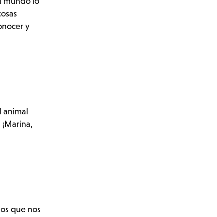
el mundo lo
cosas
onocer y
l animal
 ¡Marina,
los que nos