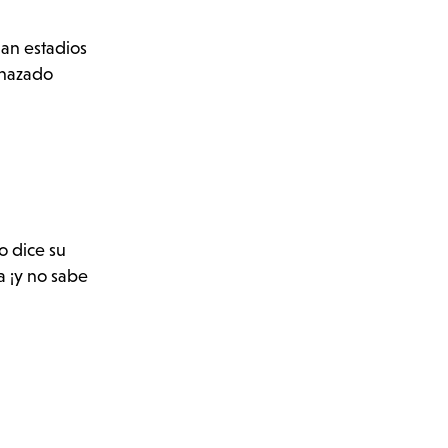
an estadios
enazado
o dice su
a ¡y no sabe