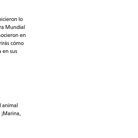
icieron lo
rra Mundial
nocieron en
rirás cómo
a en sus
l animal
 ¡Marina,