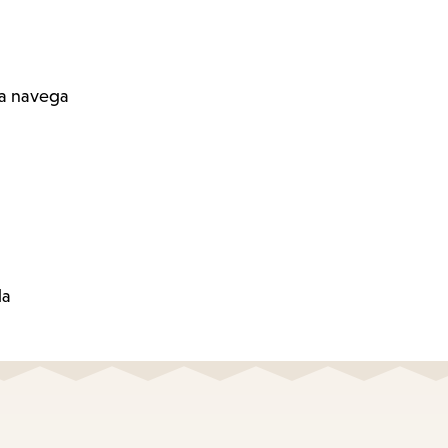
ra navega
la