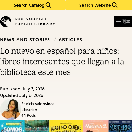
Search Catalog
Search Website
Skip
Skip
to
to
Enter
in
main
main
選單
keywords
content
navigation
/
ARTICLES
NEWS AND STORIES
Lo nuevo en español para niños:
libros interesantes que llegan a la
biblioteca este mes
Published
July 7, 2026
Updated
July 6, 2026
Patricia Valdovinos
Librarian
44 Posts