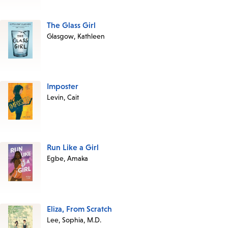
this
List
The Glass Girl
Glasgow, Kathleen
Imposter
Levin, Cait
Run Like a Girl
Egbe, Amaka
Eliza, From Scratch
Lee, Sophia, M.D.