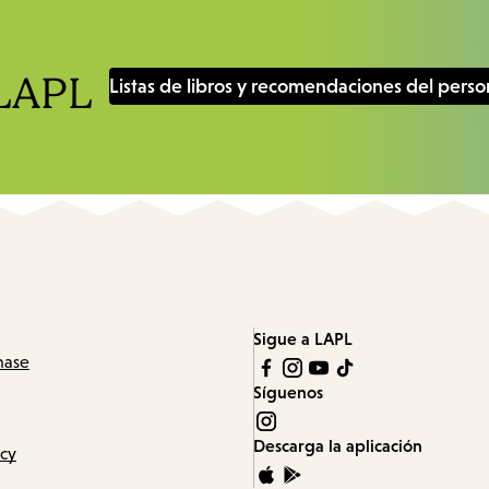
items
and
Escape
 LAPL
Listas de libros y recomendaciones del perso
to
close
the
submenu.
Sigue a LAPL
hase
Síguenos
Descarga la aplicación
icy