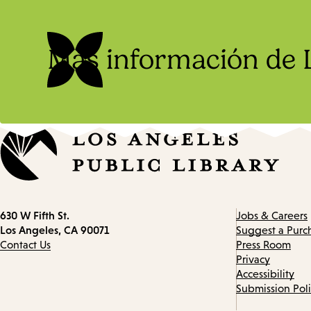
Más información de
Contact
630 W Fifth St.
Jobs & Careers
information
Los Angeles, CA 90071
Suggest a Purc
Contact Us
Press Room
Privacy
Accessibility
Submission Pol