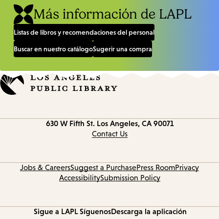
Más información de LAPL
Listas de libros y recomendaciones del personal
Buscar en nuestro catálogo
Sugerir una compra
Contact
630 W Fifth St.
Los Angeles, CA 90071
information
Contact Us
Jobs & Careers
Suggest a Purchase
Press Room
Privacy
Accessibility
Submission Policy
Sigue a LAPL
Síguenos
Descarga la aplicación