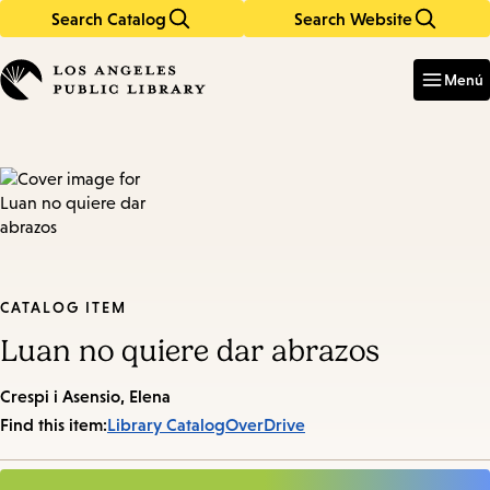
Search Catalog
Search Website
Skip
Skip
to
to
Enter
in
main
main
Menú
keywords
content
navigation
CATALOG ITEM
Luan no quiere dar abrazos
Crespi i Asensio, Elena
Find this item:
Library Catalog
OverDrive