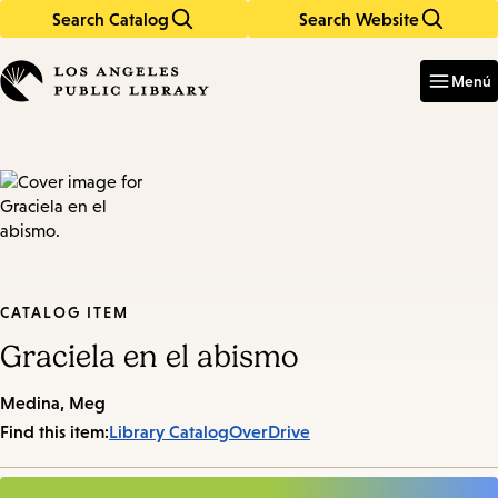
Search Catalog
Search Website
Skip
Skip
to
to
Enter
in
main
main
Menú
keywords
content
navigation
CATALOG ITEM
Graciela en el abismo
Medina, Meg
Find this item:
Library Catalog
OverDrive