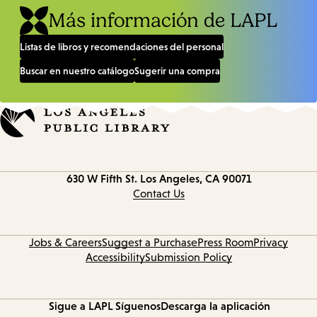
Más información de LAPL
Listas de libros y recomendaciones del personal
Buscar en nuestro catálogo
Sugerir una compra
Contact
630 W Fifth St.
Los Angeles, CA 90071
information
Contact Us
Jobs & Careers
Suggest a Purchase
Press Room
Privacy
Accessibility
Submission Policy
Sigue a LAPL
Síguenos
Descarga la aplicación