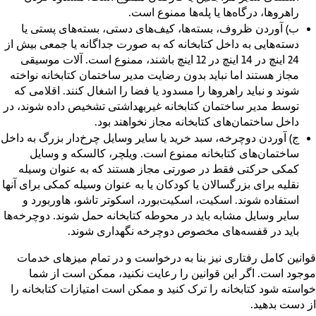
راهروها، درگاه‌ها یا پله‌ها ممنوع است.
ب)
آوردن ظروف، بسته‌ها، کیف‌های دستی، بسته‌های پستی یا
دسته‌هایی به داخل کتابخانه که به صورت جداگانه یا جمعی بیش از
24 اینچ در 14 اینچ در 12 اینچ باشند، ممنوع است. آلات موسیقی
مجاز هستند اما نباید بدون رضایت مدیر ساختمان کتابخانه نواخته
شوند و نباید راهروها را مسدود یا فضا را اشغال کنند. اقلامی که
توسط مدیر ساختمان کتابخانه غیربهداشتی تشخیص داده شوند، در
داخل ساختمان‌های کتابخانه مجاز نخواهند بود.
ج)
آوردن دوچرخه، سبد خرید یا سایر وسایل چرخ‌دار بزرگ به داخل
ساختمان‌های کتابخانه ممنوع است. ویلچر، کالسکه و وسایل
کمکی حرکتی فقط در صورتی مجاز هستند که به عنوان وسیله
نقلیه برای بزرگسالان یا کودکان یا به عنوان وسیله کمکی برای آنها
استفاده شوند. اسکیت، اسکیت‌بورد، اسکوتر تاشو، هاوربورد و
سایر وسایل مشابه باید در محوطه کتابخانه حمل شوند. دوچرخه‌ها
باید در قفسه‌های مخصوص دوچرخه نگهداری شوند.
قوانین کامل رفتاری نیز بنا به درخواست و در تمام میزهای خدمات
موجود است. اگر این قوانین را رعایت نکنید، ممکن است از شما
خواسته شود کتابخانه را ترک کنید و ممکن است امتیازات کتابخانه را
از دست بدهید.