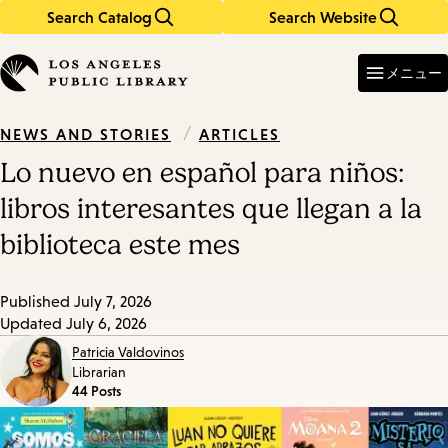
Search Catalog
Search Website
Skip
Skip
to
to
Enter
in
main
main
メニュー
keywords
content
navigation
/
ARTICLES
NEWS AND STORIES
Lo nuevo en español para niños:
libros interesantes que llegan a la
biblioteca este mes
Published
July 7, 2026
Updated
July 6, 2026
Patricia Valdovinos
Librarian
44 Posts