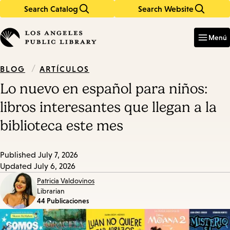
Search Catalog
Search Website
Skip
Skip
to
to
Enter
in
main
main
Menú
keywords
content
navigation
/
ARTÍCULOS
BLOG
Lo nuevo en español para niños:
libros interesantes que llegan a la
biblioteca este mes
Published
July 7, 2026
Updated
July 6, 2026
Patricia Valdovinos
Librarian
44 Publicaciones