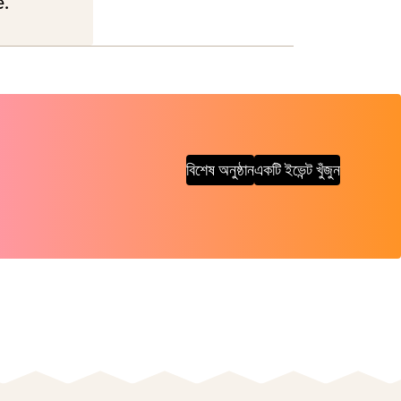
e.
বিশেষ অনুষ্ঠান
একটি ইভেন্ট খুঁজুন