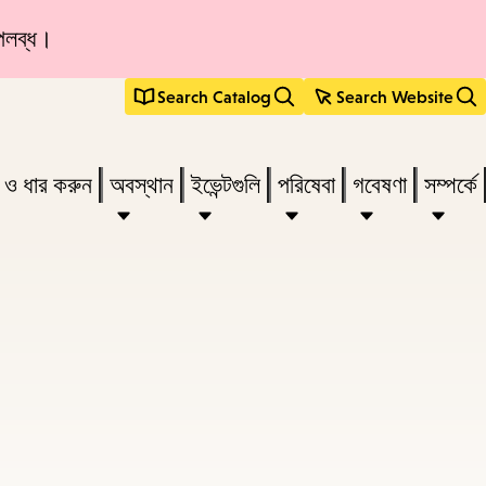
ুপলব্ধ।
Search Catalog
Search Website
s
ন ও ধার করুন
অবস্থান
ইভেন্টগুলি
পরিষেবা
গবেষণা
সম্পর্কে
r
vate
menu,
n
ow