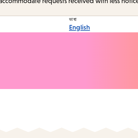
o accommodate requests received with less notic
ভাষা
English