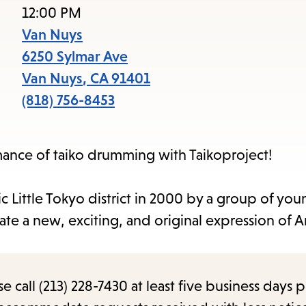
acce
12:00 PM
the
Van Nuys
item
6250 Sylmar Ave
and
Van Nuys
,
CA
91401
Esc
(818) 756-8453
to
clos
mance of taiko drumming with Taikoproject!
the
sub
c Little Tokyo district in 2000 by a group of you
eate a new, exciting, and original expression of 
call (213) 228-7430 at least five business days p