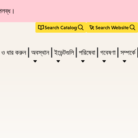
ুপলব্ধ।
Search Catalog
Search Website
s
ন ও ধার করুন
অবস্থান
ইভেন্টগুলি
পরিষেবা
গবেষণা
সম্পর্কে
r
vate
menu,
n
ow