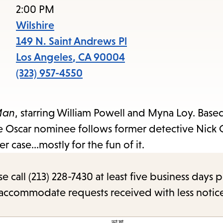
acce
2:00 PM
the
Wilshire
item
149 N. Saint Andrews Pl
and
Los Angeles
,
CA
90004
Esc
(323) 957-4550
to
clos
Man
, starring William Powell and Myna Loy. Base
the
ure Oscar nominee follows former detective Nick 
sub
 case...mostly for the fun of it.
call (213) 228-7430 at least five business days p
o accommodate requests received with less notic
ভাষা