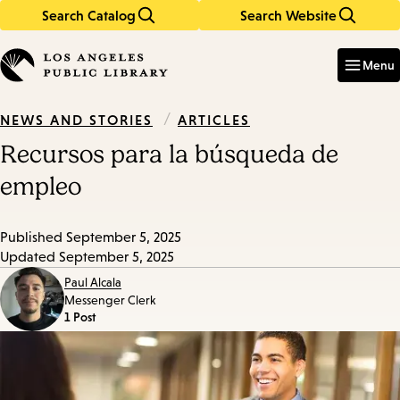
Search Catalog
Search Website
Skip
Skip
to
to
Enter
in
main
main
Menu
keywords
content
navigation
/
ARTICLES
NEWS AND STORIES
Recursos para la búsqueda de
empleo
Published
September 5, 2025
Updated
September 5, 2025
Paul Alcala
Messenger Clerk
1 Post