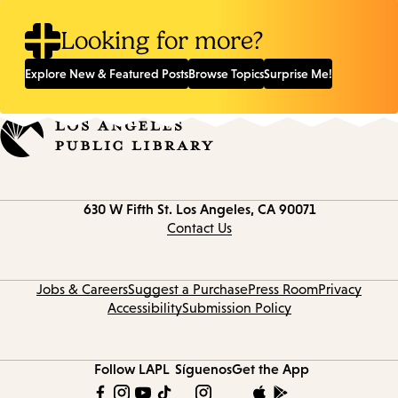
Looking for more?
Explore New & Featured Posts
Browse Topics
Surprise Me!
Contact
630 W Fifth St.
Los Angeles, CA 90071
information
Contact Us
Jobs & Careers
Suggest a Purchase
Press Room
Privacy
Accessibility
Submission Policy
Follow LAPL
Síguenos
Get the App