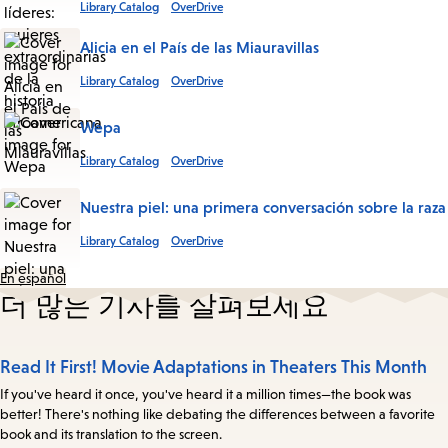
Library Catalog
OverDrive
Alicia en el País de las Miauravillas
Library Catalog
OverDrive
Wepa
Library Catalog
OverDrive
Nuestra piel: una primera conversación sobre la raza
Library Catalog
OverDrive
En español
더 많은 기사를 살펴보세요
Read It First! Movie Adaptations in Theaters This Month
If you've heard it once, you've heard it a million times—the book was
better! There's nothing like debating the differences between a favorite
book and its translation to the screen.