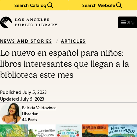
Search Catalog
Search Website
Skip
Skip
to
to
Enter
in
main
main
메뉴
keywords
content
navigation
/
ARTICLES
NEWS AND STORIES
Lo nuevo en español para niños:
libros interesantes que llegan a la
biblioteca este mes
Published
July 5, 2023
Updated
July 5, 2023
Patricia Valdovinos
Librarian
44 Posts