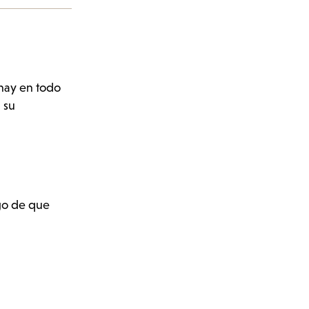
 hay en todo
 su
ego de que