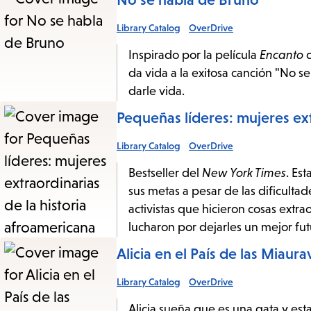
Library Catalog
OverDrive
Inspirado por la película
Encanto
da vida a la exitosa canción "No se
darle vida.
Pequeñas líderes: mujeres ex
Library Catalog
OverDrive
Bestseller del
New York Times
. Es
sus metas a pesar de las dificultade
activistas que hicieron cosas extr
lucharon por dejarles un mejor fut
Alicia en el País de las Miaurav
Library Catalog
OverDrive
Alicia sueña que es una gata y est