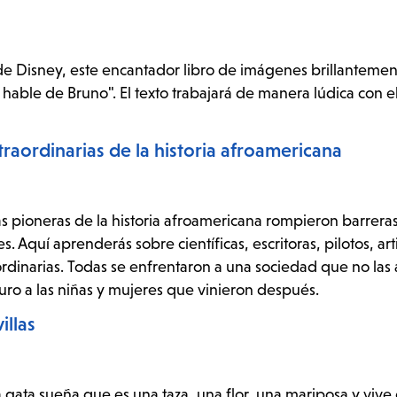
de Disney, este encantador libro de imágenes brillantement
 hable de Bruno". El texto trabajará de manera lúdica con e
traordinarias de la historia afroamericana
tas pioneras de la historia afroamericana rompieron barrera
s. Aquí aprenderás sobre científicas, escritoras, pilotos, arti
aordinarias. Todas se enfrentaron a una sociedad que no las
uro a las niñas y mujeres que vinieron después.
illas
a gata sueña que es una taza, una flor, una mariposa y vive