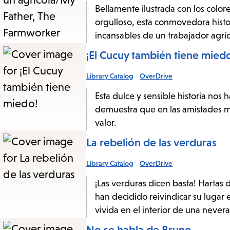
Bellamente ilustrada con los color
orgulloso, esta conmovedora histori
incansables de un trabajador agríc
¡El Cucuy también tiene mied
Library Catalog
OverDrive
Esta dulce y sensible historia nos
demuestra que en las amistades má
valor.
La rebelión de las verduras
Library Catalog
OverDrive
¡Las verduras dicen basta! Hartas 
han decidido reivindicar su lugar
vivida en el interior de una nevera
No se habla de Bruno