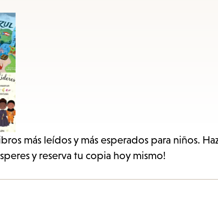
items
and
Escape
to
close
the
submenu.
libros más leídos y más esperados para niños. Haz
esperes y reserva tu copia hoy mismo!