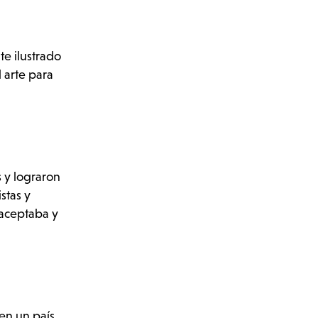
e ilustrado
l arte para
s y lograron
stas y
 aceptaba y
 en un país