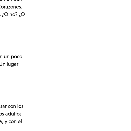
Corazones.
a. ¿O no? ¿O
on un poco
 Un lugar
sar con los
os adultos
, y con el