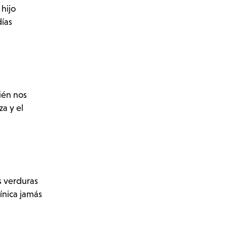
 hijo
días
ién nos
a y el
s verduras
ínica jamás