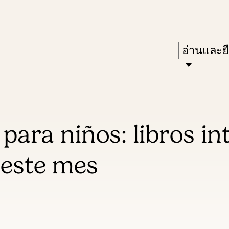
Skip
Skip
Enter
to
to
in
main
main
Press
อ่านและย
keywords
content
navigation
Enter
to
activate
a
para niños: libros i
submenu,
down
a este mes
arrow
to
access
the