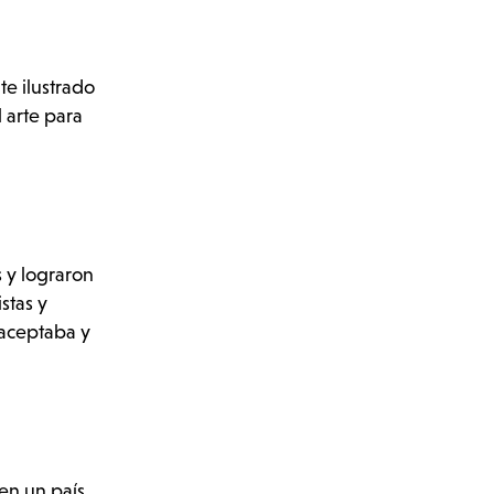
e ilustrado
l arte para
s y lograron
stas y
 aceptaba y
 en un país