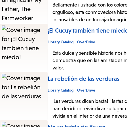
Bellamente ilustrada con los color
orgulloso, esta conmovedora histori
incansables de un trabajador agríc
¡El Cucuy también tiene mied
Library Catalog
OverDrive
Esta dulce y sensible historia nos
demuestra que en las amistades má
valor.
La rebelión de las verduras
Library Catalog
OverDrive
¡Las verduras dicen basta! Hartas 
han decidido reivindicar su lugar
vivida en el interior de una nevera
No se habla de Bruno