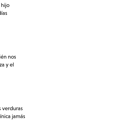
 hijo
días
ién nos
a y el
s verduras
ínica jamás