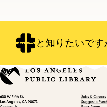
もっと知りたいです
Contact
630 W Fifth St.
Jobs & Careers
information
Los Angeles, CA 90071
Suggest a Purc
Contact Us
Press Room