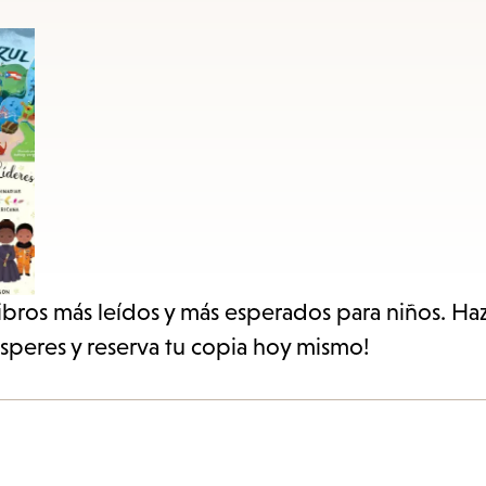
items
and
Escape
to
close
the
submenu.
libros más leídos y más esperados para niños. Haz
esperes y reserva tu copia hoy mismo!