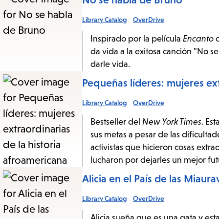
Library Catalog
OverDrive
Inspirado por la película
Encanto
da vida a la exitosa canción "No se
darle vida.
Pequeñas líderes: mujeres ex
Library Catalog
OverDrive
Bestseller del
New York Times
. Es
sus metas a pesar de las dificultade
activistas que hicieron cosas extr
lucharon por dejarles un mejor fut
Alicia en el País de las Miaurav
Library Catalog
OverDrive
Alicia sueña que es una gata y est