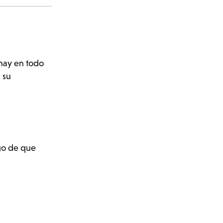
 hay en todo
 su
ego de que