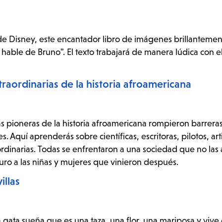
de Disney, este encantador libro de imágenes brillantement
 hable de Bruno". El texto trabajará de manera lúdica con e
traordinarias de la historia afroamericana
tas pioneras de la historia afroamericana rompieron barrera
s. Aquí aprenderás sobre científicas, escritoras, pilotos, arti
aordinarias. Todas se enfrentaron a una sociedad que no las
uro a las niñas y mujeres que vinieron después.
illas
a gata sueña que es una taza, una flor, una mariposa y vive