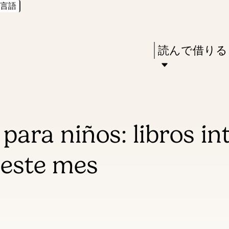
言語
Skip
Skip
Enter
to
to
in
main
main
Press
読んで借りる
keywords
content
navigation
Enter
to
activate
a
para niños: libros i
submenu,
down
a este mes
arrow
to
access
the