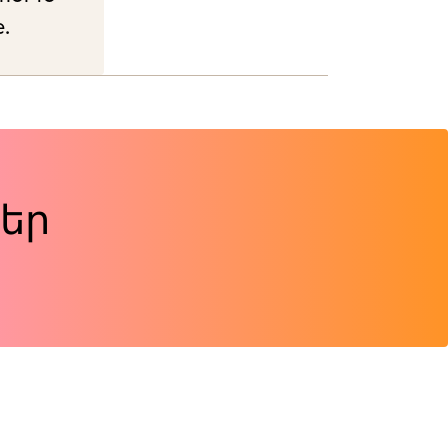
e.
եր