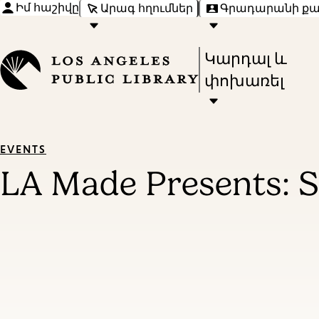
Իմ հաշիվը
Արագ հղումներ
Գրադարանի ք
Press
Կարդալ և
Enter
փոխառել
to
activate
a
EVENTS
submenu,
LA Made Presents: 
down
arrow
to
access
the
items