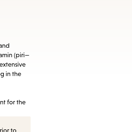
 and
amin (piri—
extensive
g in the
t for the
rior to