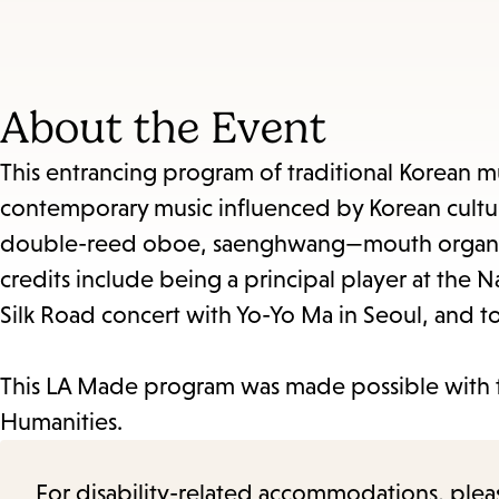
and
Escape
to
About the Event
close
the
This entrancing program of traditional Korean mus
submenu.
contemporary music influenced by Korean culture
double-reed oboe, saenghwang—mouth organ, 
credits include being a principal player at the 
Silk Road concert with Yo-Yo Ma in Seoul, and t
This LA Made program was made possible with 
Humanities.
For disability-related accommodations, please 