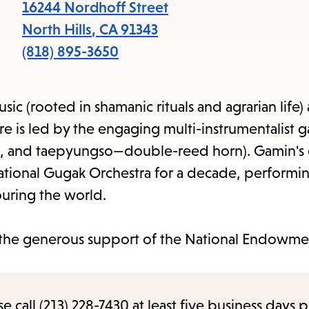
16244 Nordhoff Street
North Hills
,
CA
91343
(818) 895-3650
ic (rooted in shamanic rituals and agrarian life)
 is led by the engaging multi-instrumentalist g
and taepyungso—double-reed horn). Gamin's 
National Gugak Orchestra for a decade, performin
ouring the world.
the generous support of the National Endowmen
call (213) 228-7430 at least five business days p