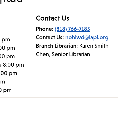
Contact Us
Phone:
(818) 766-7185
Contact Us:
nohlwd@lapl.org
0 pm
Branch Librarian:
Karen Smith-
:00 pm
Chen, Senior Librarian
:00 pm
m-8:00 pm
:00 pm
pm
30 pm