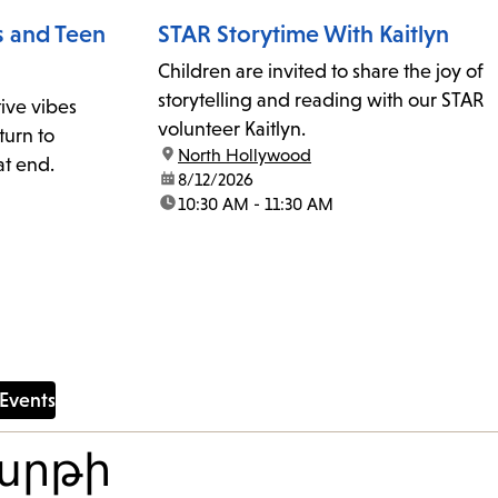
s and Teen
STAR Storytime With Kaitlyn
Children are invited to share the joy of
storytelling and reading with our STAR
ive vibes
volunteer Kaitlyn.
turn to
location:
North Hollywood
at end.
date:
8/12/2026
time:
10:30 AM - 11:30 AM
vents
հարթի