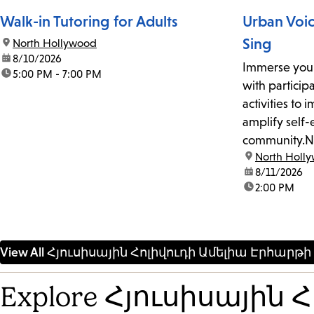
Walk-in Tutoring for Adults
Urban Voi
Sing
location:
North Hollywood
date:
8/10/2026
Immerse your
time:
5:00 PM - 7:00 PM
with particip
activities to
amplify self-
community.Ne
location:
North Holl
free, weekly
date:
8/11/2026
workshop faci
time:
2:00 PM
artists to we
community me
space of bel
participatory 
View All Հյուսիսային Հոլիվուդի Ամելիա Էրհա
Explore Հյուսիսային