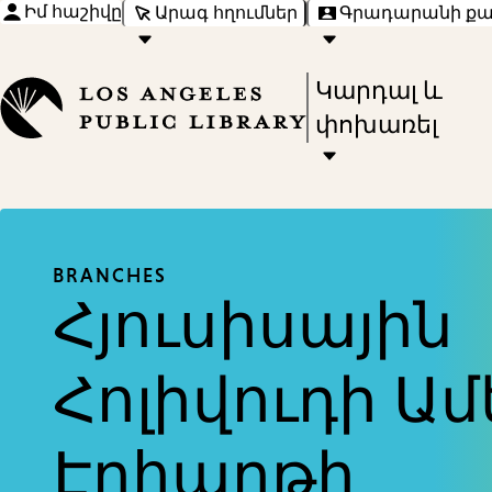
Իմ հաշիվը
Արագ հղումներ
Գրադարանի ք
Press
Կարդալ և
Enter
փոխառել
to
activate
a
submenu,
BRANCHES
down
Հյուսիսային
arrow
to
Հոլիվուդի Ամ
access
the
Էրհարթի
items