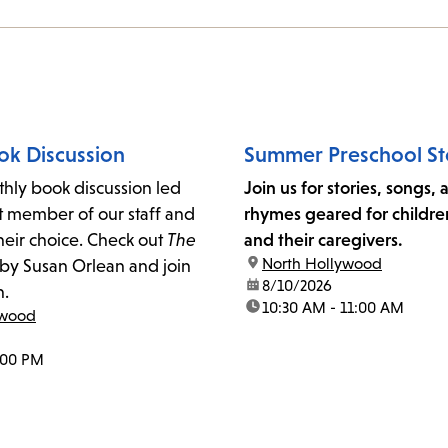
ok Discussion
Summer Preschool St
thly book discussion led
Join us for stories, songs,
t member of our staff and
rhymes geared for childre
heir choice. Check out
The
and their caregivers.
location:
North Hollywood
by Susan Orlean and join
date:
8/10/2026
n.
time:
10:30 AM - 11:00 AM
ywood
:00 PM