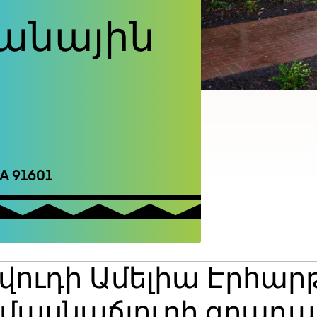
անային
CA 91601
լիվուդի Ամելիա Էրհար
մասնաճյուղի գրադ