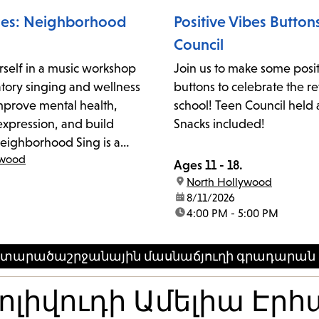
ces: Neighborhood
Positive Vibes Button
Council
self in a music workshop
Join us to make some posit
atory singing and wellness
buttons to celebrate the re
 improve mental health,
school! Teen Council held 
expression, and build
Snacks included!
ighborhood Sing is a
ywood
 drop-in community music
Ages 11 - 18.
litated by local teaching
location:
North Hollywood
lcome vulnerable
date:
8/11/2026
time:
4:00 PM - 5:00 PM
mbers into a creative
onging. Through
singing and...
րթի տարածաշրջանային մասնաճյուղի գրադարան E
 Հոլիվուդի Ամելիա Էր