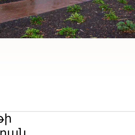
թի
արան