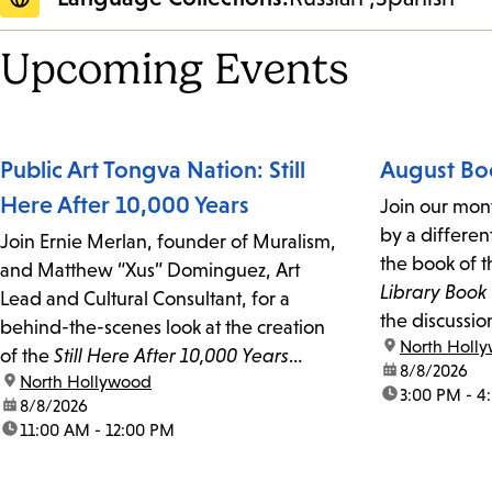
Upcoming Events
Public Art Tongva Nation: Still
August Bo
Here After 10,000 Years
Join our mon
by a differen
Join Ernie Merlan, founder of Muralism,
the book of t
and Matthew “Xus” Dominguez, Art
Library Book
Lead and Cultural Consultant, for a
the discussio
behind-the-scenes look at the creation
location:
North Holl
of the
Still Here After 10,000 Years
date:
8/8/2026
location:
North Hollywood
Tongva mural in North Hollywood.
time:
3:00 PM - 4
date:
8/8/2026
time:
11:00 AM - 12:00 PM