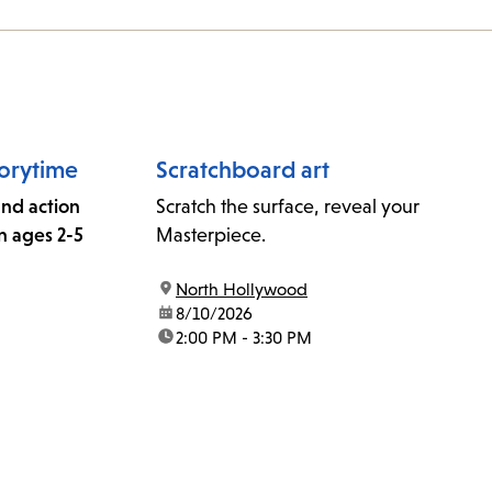
orytime
Scratchboard art
 and action
Scratch the surface, reveal your
n ages 2-5
Masterpiece.
location:
North Hollywood
date:
8/10/2026
time:
2:00 PM - 3:30 PM