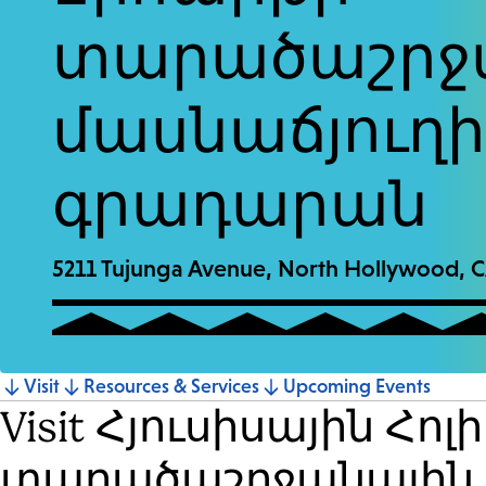
and
տարածաշրջ
Escape
to
մասնաճյուղի
close
the
գրադարան
submenu.
5211 Tujunga Avenue, North Hollywood, 
Jump
Visit
Resources & Services
Upcoming Events
Visit Հյուսիսային Հո
to
տարածաշրջանային 