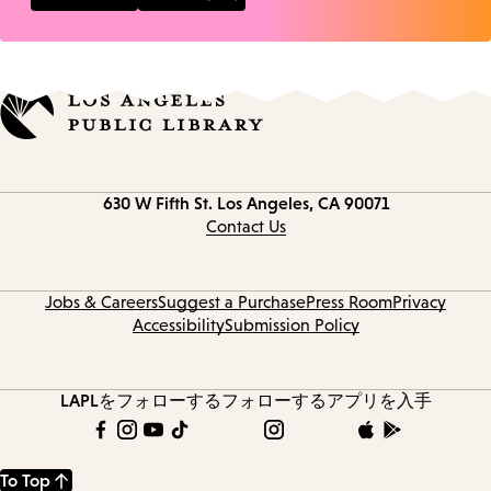
Contact
630 W Fifth St.
Los Angeles, CA 90071
information
Contact Us
Jobs & Careers
Suggest a Purchase
Press Room
Privacy
Accessibility
Submission Policy
LAPLをフォローする
フォローする
アプリを入手
To Top