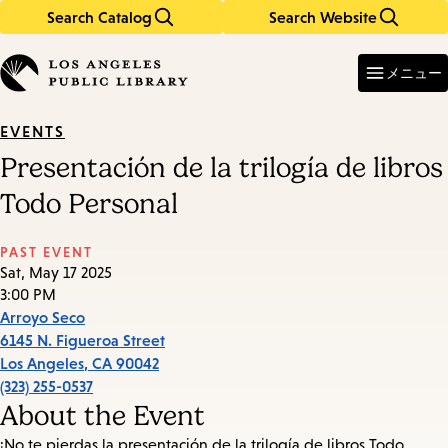
Search Catalog
Search Website
Skip
Skip
to
to
Enter
in
main
main
メニュー
keywords
content
navigation
EVENTS
Presentación de la trilogía de libros
Todo Personal
PAST EVENT
Sat, May 17 2025
3:00 PM
Arroyo Seco
6145 N. Figueroa Street
Los Angeles
,
CA
90042
(323) 255-0537
About the Event
¡No te pierdas la presentación de la trilogía de libros Todo