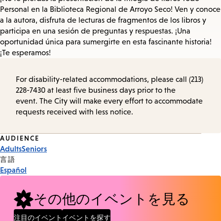
Personal en la Biblioteca Regional de Arroyo Seco! Ven y conoce
a la autora, disfruta de lecturas de fragmentos de los libros y
participa en una sesión de preguntas y respuestas. ¡Una
oportunidad única para sumergirte en esta fascinante historia!
¡Te esperamos!
For disability-related accommodations, please call (213)
228-7430 at least five business days prior to the
event. The City will make every effort to accommodate
requests received with less notice.
Event
AUDIENCE
Adults
Seniors
Tags
言語
Español
その他のイベントを見る
注目のイベント
イベントを探す