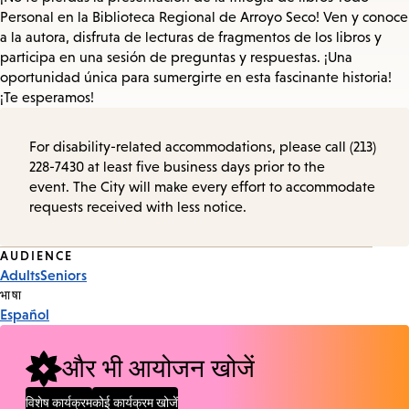
Personal en la Biblioteca Regional de Arroyo Seco! Ven y conoce
a la autora, disfruta de lecturas de fragmentos de los libros y
participa en una sesión de preguntas y respuestas. ¡Una
oportunidad única para sumergirte en esta fascinante historia!
¡Te esperamos!
For disability-related accommodations, please call (213)
228-7430 at least five business days prior to the
event. The City will make every effort to accommodate
requests received with less notice.
Event
AUDIENCE
Adults
Seniors
Tags
भाषा
Español
और भी आयोजन खोजें
विशेष कार्यक्रम
कोई कार्यक्रम खोजें