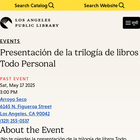
Search Catalog
Search Website
Skip
Skip
to
to
Enter
in
main
main
सूची
keywords
content
navigation
EVENTS
Presentación de la trilogía de libros
Todo Personal
PAST EVENT
Sat, May 17 2025
3:00 PM
Arroyo Seco
6145 N. Figueroa Street
Los Angeles
,
CA
90042
(323) 255-0537
About the Event
¡No te pierdas la presentación de la trilogía de libros Todo