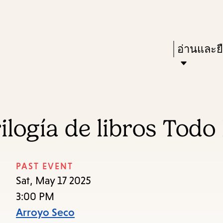
Skip
Skip
Enter
to
to
in
main
main
Press
อ่านและย
keywords
content
navigation
Enter
to
activate
a
ilogía de libros Todo
submenu,
down
arrow
PAST EVENT
to
Sat, May 17 2025
access
3:00 PM
the
Arroyo Seco