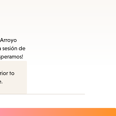
e Arroyo
a sesión de
esperamos!
rior to
e.