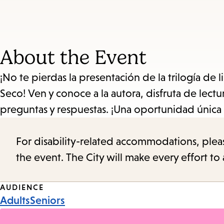
About the Event
¡No te pierdas la presentación de la trilogía de
Seco! Ven y conoce a la autora, disfruta de lectu
preguntas y respuestas. ¡Una oportunidad única p
For disability-related accommodations, please 
the event. The City will make every effort t
Event
AUDIENCE
Adults
Seniors
Tags