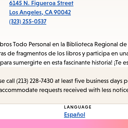
items
6145 N. Figueroa Street
and
Los Angeles
,
CA
90042
Escape
(323) 255-0537
to
close
 libros Todo Personal en la Biblioteca Regional d
the
ras de fragmentos de los libros y participa en un
submenu.
ara sumergirte en esta fascinante historia! ¡Te 
call (213) 228-7430 at least five business days p
o accommodate requests received with less notic
LANGUAGE
Español