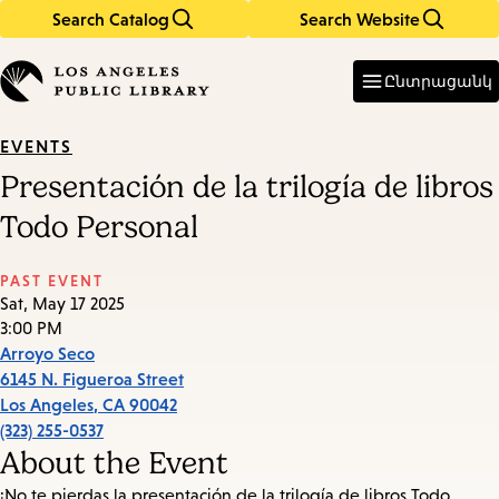
Search Catalog
Search Website
Skip
Skip
to
to
Enter
in
main
main
Ընտրացանկ
keywords
content
navigation
EVENTS
Presentación de la trilogía de libros
Todo Personal
PAST EVENT
Sat, May 17 2025
3:00 PM
Arroyo Seco
6145 N. Figueroa Street
Los Angeles
,
CA
90042
(323) 255-0537
About the Event
¡No te pierdas la presentación de la trilogía de libros Todo