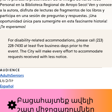
Personal en la Biblioteca Regional de Arroyo Seco! Ven y conoce
a la autora, disfruta de lecturas de fragmentos de los libros y
participa en una sesión de preguntas y respuestas. ¡Una
oportunidad única para sumergirte en esta fascinante historia!
¡Te esperamos!
For disability-related accommodations, please call (213)
228-7430 at least five business days prior to the
event. The City will make every effort to accommodate
requests received with less notice.
Event
AUDIENCE
Adults
Seniors
Tags
ԼԵԶՈՒ
Español
Բացահայտեք ավելի
շատ միջոցառումներ