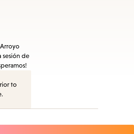
e Arroyo
a sesión de
esperamos!
rior to
e.