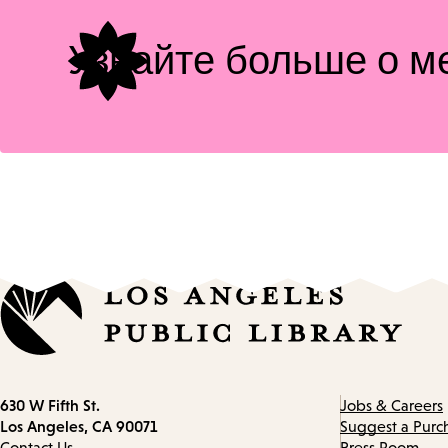
Узнайте больше о м
Contact
630 W Fifth St.
Jobs & Careers
information
Los Angeles, CA 90071
Suggest a Purc
Contact Us
Press Room