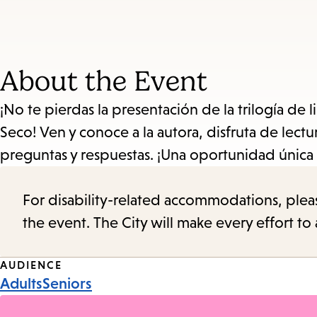
About the Event
¡No te pierdas la presentación de la trilogía de
Seco! Ven y conoce a la autora, disfruta de lectu
preguntas y respuestas. ¡Una oportunidad única p
For disability-related accommodations, please 
the event. The City will make every effort t
Event
AUDIENCE
Adults
Seniors
Tags