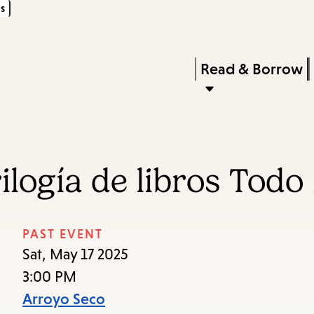
s
Skip
Skip
Enter
to
to
in
main
main
Press
Read & Borrow
keywords
content
navigation
Enter
to
activate
a
ilogía de libros Todo
submenu,
down
arrow
PAST EVENT
to
Sat, May 17 2025
access
3:00 PM
the
Arroyo Seco