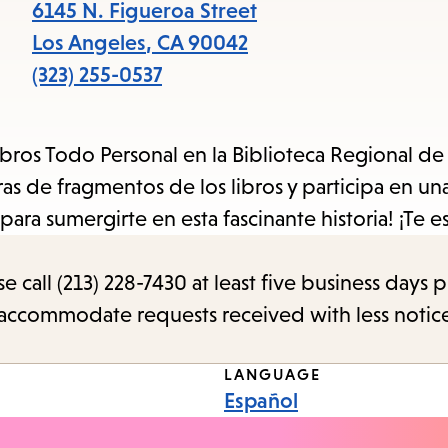
items
6145 N. Figueroa Street
and
Los Angeles
,
CA
90042
Escape
(323) 255-0537
to
close
 libros Todo Personal en la Biblioteca Regional d
the
ras de fragmentos de los libros y participa en un
submenu.
ara sumergirte en esta fascinante historia! ¡Te 
call (213) 228-7430 at least five business days p
o accommodate requests received with less notic
LANGUAGE
Español