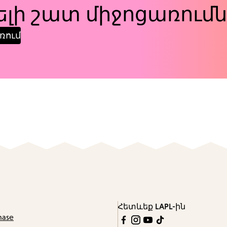
լի շատ միջոցառումն
ռում
Հետևեք LAPL-ին
hase