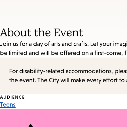
and
Escape
to
About the Event
close
the
Join us for a day of arts and crafts. Let your im
submenu.
be limited and will be offered on a first-come, fi
For disability-related accommodations, please 
the event. The City will make every effort t
Event
AUDIENCE
Teens
Tags