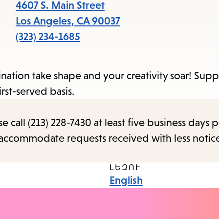
4607 S. Main Street
Los Angeles
,
CA
90037
(323) 234-1685
agination take shape and your creativity soar! Sup
rst-served basis.
call (213) 228-7430 at least five business days p
o accommodate requests received with less notic
ԼԵԶՈՒ
English