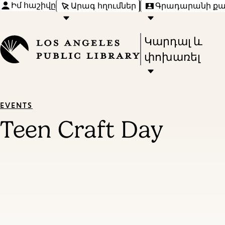
Իմ հաշիվը
Արագ հղումներ
Գրադարանի ք
Press
Կարդալ և
Enter
փոխառել
to
activate
a
EVENTS
submenu,
Teen Craft Day
down
arrow
to
access
the
items