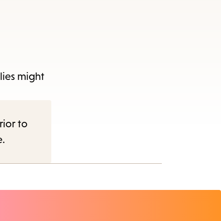
plies might
rior to
e.