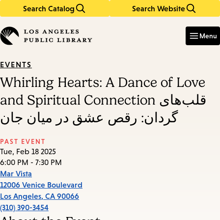
Search Catalog
Search Website
Skip
Skip
to
to
Enter
in
main
main
Menu
keywords
content
navigation
EVENTS
Whirling Hearts: A Dance of Love
and Spiritual Connection قلب‌های
گردان: رقص عشق در میان جان
PAST EVENT
Tue, Feb 18 2025
6:00 PM - 7:30 PM
Mar Vista
12006 Venice Boulevard
Los Angeles
,
CA
90066
(310) 390-3454