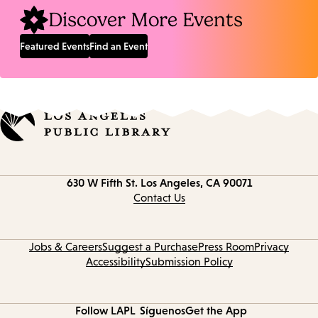
Discover More Events
Featured Events
Find an Event
Contact
630 W Fifth St.
Los Angeles, CA 90071
information
Contact Us
Jobs & Careers
Suggest a Purchase
Press Room
Privacy
Accessibility
Submission Policy
Follow LAPL
Síguenos
Get the App