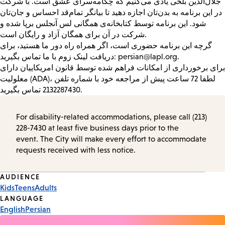
جلال‌الدین بلخی یادی می‌کنیم که چکامه‌سرای عشق است. با شرکت
در این برنامه به بدن‌تان اجازه دهید تا بیانگر تمام‌قد احساس و جان‌تان
شود. این برنامه توسط کتابخانه‌ی همگانی لس آنجلس برپا شده و
شرکت در آن برای همگان آزاد و رایگان است.
گرچه این برنامه حضوری است، اگر همراه راه دور ما هستید، برای
دریافت لینک زوم با ما تماس بگیرید: persian@lapl.org.
برای برخورداری از امکانات فراهم شده توسط قانون امریکاییان دارای
معلولیت (ADA)، لطفا 72 ساعت پیش از مراجعه خود با شماره تلفن
2132287430 تماس بگیرید.
For disability-related accommodations, please call (213)
228-7430 at least five business days prior to the
event. The City will make every effort to accommodate
requests received with less notice.
Event
AUDIENCE
Kids
Teens
Adults
Tags
LANGUAGE
English
Persian