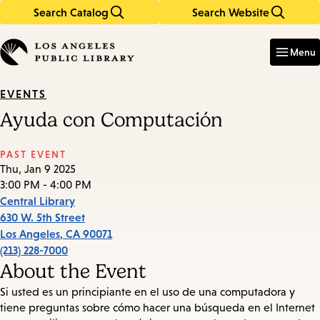
Search Catalog
Search Website
Skip
Skip
to
to
Enter
in
main
main
Menu
keywords
content
navigation
EVENTS
Ayuda con Computación
PAST EVENT
Thu, Jan 9 2025
3:00 PM - 4:00 PM
Central Library
630 W. 5th Street
Los Angeles
,
CA
90071
(213) 228-7000
About the Event
Si usted es un principiante en el uso de una computadora y
tiene preguntas sobre cómo hacer una búsqueda en el Internet